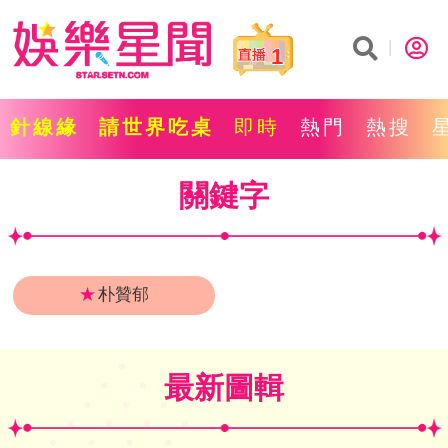
1
針線緣
請世界吃桌
即時
熱門
熱搜
關鍵字
★
朴贊郁
最新圖輯