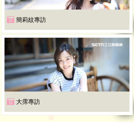
簡莉紋專訪
大霈專訪