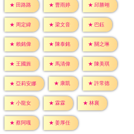
★
田路路
★
曹雨婷
★
邱勝翊
★
巴鈺
★
周定緯
★
梁文音
★
賴銘偉
★
陳泰銘
★
關之琳
★
王國旌
★
馬清偉
★
陳美琪
★
康凱
★
許常德
★
亞莉安娜
★
霖霖
★
林襄
★
小龍女
★
蔡阿嘎
★
姜厚任