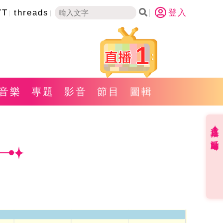
YT
threads
登入
1
音樂
專題
影音
節目
圖輯
直播✦活動