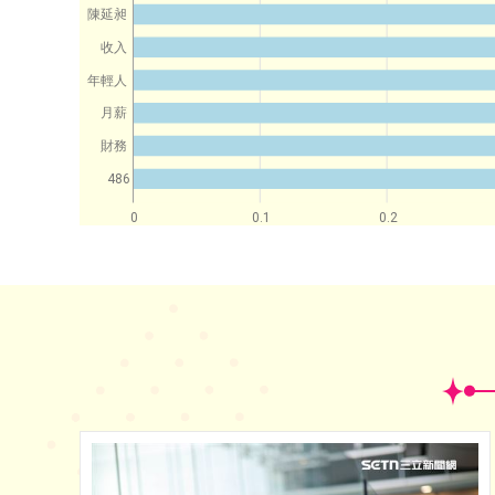
陳延昶
收入
年輕人
月薪
財務
486
0
0.1
0.2