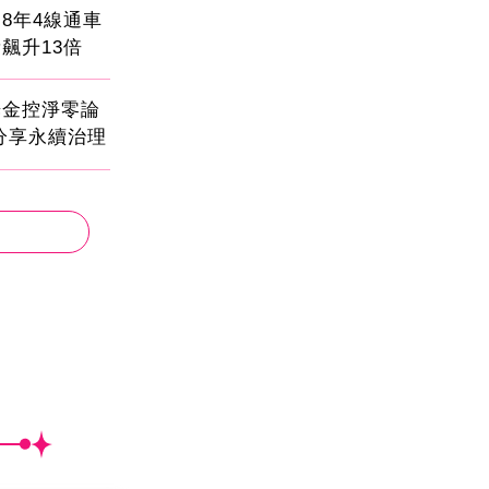
8年4線通車
飆升13倍
光金控淨零論
分享永續治理