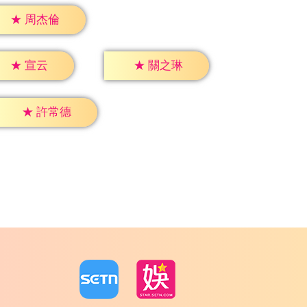
★
周杰倫
★
宣云
★
關之琳
★
許常德