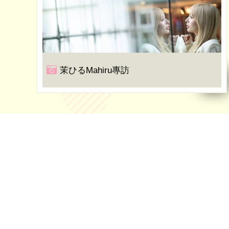
茉ひるMahiru專訪