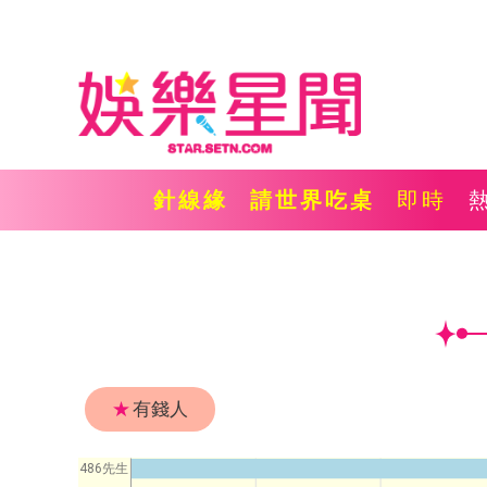
針線緣
請世界吃桌
即時
★
有錢人
486先生