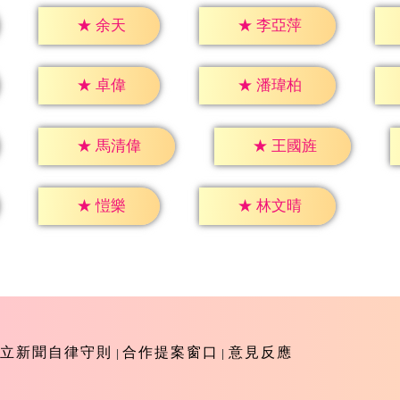
★
余天
★
李亞萍
★
卓偉
★
潘瑋柏
★
馬清偉
★
王國旌
★
愷樂
★
林文晴
立新聞自律守則
合作提案窗口
意見反應