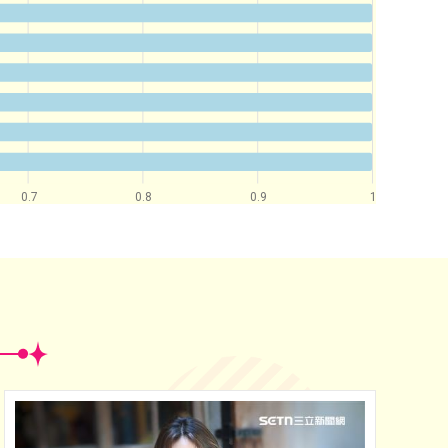
0.7
0.8
0.9
1