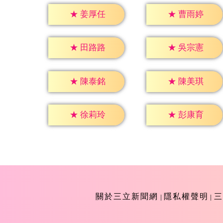
★
姜厚任
★
曹雨婷
★
田路路
★
吳宗憲
★
陳泰銘
★
陳美琪
★
徐莉玲
★
彭康育
關於三立新聞網
隱私權聲明
三