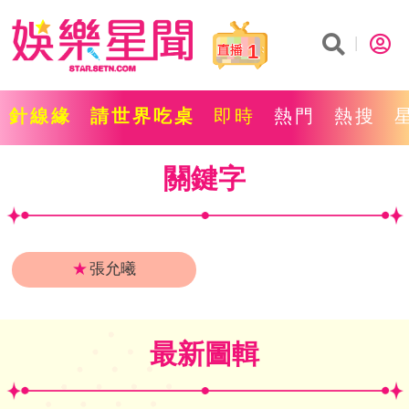
1
針線緣
請世界吃桌
即時
熱門
熱搜
關鍵字
★
張允曦
最新圖輯