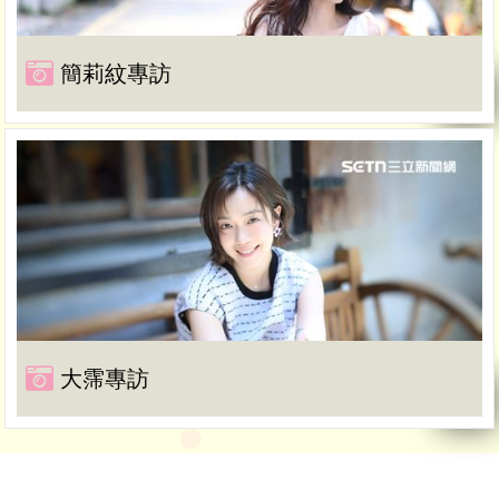
簡莉紋專訪
大霈專訪