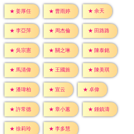
★
余天
★
姜厚任
★
曹雨婷
★
李亞萍
★
周杰倫
★
田路路
★
吳宗憲
★
關之琳
★
陳泰銘
★
馬清偉
★
王國旌
★
陳美琪
★
宣云
★
卓偉
★
潘瑋柏
★
許常德
★
章小蕙
★
鍾鎮濤
★
徐莉玲
★
李多慧