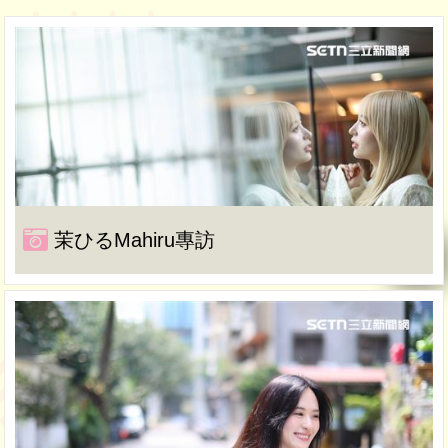
茉ひるMahiru專訪