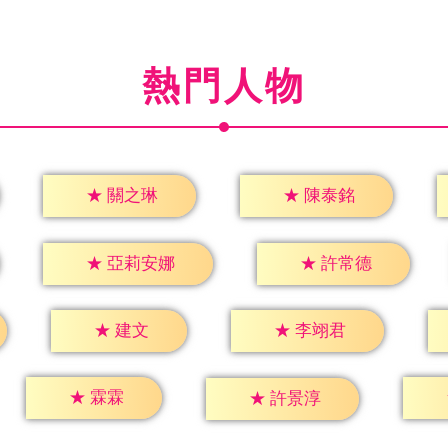
熱門人物
★
關之琳
★
陳泰銘
★
許常德
★
亞莉安娜
★
建文
★
李翊君
★
霖霖
★
許景淳