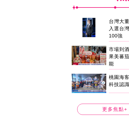
台灣大董
入選台
100強
市場到
果美蕃
能
桃園海客
科技認
更多焦點+