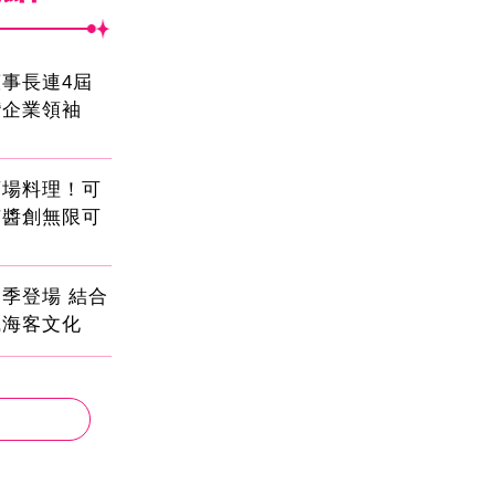
事長連4屆
灣企業領袖
酒場料理！可
茄醬創無限可
季登場 結合
識海客文化