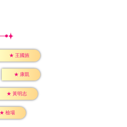
★
王國旌
★
康凱
★
黃明志
★
檢場