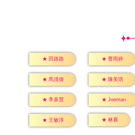
★
田路路
★
曹雨婷
★
馬清偉
★
陳美琪
★
李多慧
★
Joeman
★
林襄
★
王敏淳