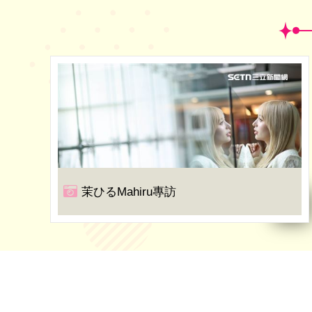
茉ひるMahiru專訪