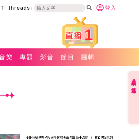
YT
threads
登入
1
音樂
專題
影音
節目
圖輯
直播✦活動
桃園章魚燒阿姨遭討債！疑蹦闆