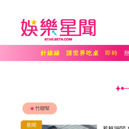
針線緣
請世界吃桌
即時
★
竹聯幫
星聞
惹怒蹦闆