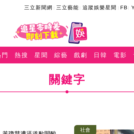
三立新聞網
三立藝能
追蹤娛樂星聞
FB
熱門
熱搜
星聞
綜藝
戲劇
日韓
電影
關鍵字
社會
！黃瓊慧遭逼道歉開酸