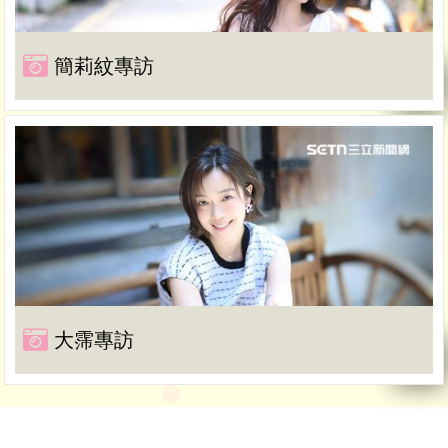
簡莉紋專訪
大霈專訪