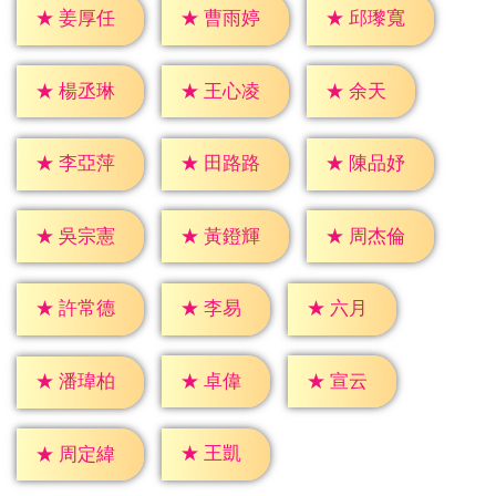
★
姜厚任
★
曹雨婷
★
邱瓈寬
★
余天
★
楊丞琳
★
王心凌
★
李亞萍
★
田路路
★
陳品妤
★
吳宗憲
★
黃鐙輝
★
周杰倫
★
李易
★
六月
★
許常德
★
卓偉
★
宣云
★
潘瑋柏
★
王凱
★
周定緯