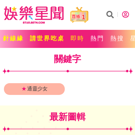
1
針線緣
請世界吃桌
即時
熱門
熱搜
關鍵字
★
通靈少女
最新圖輯