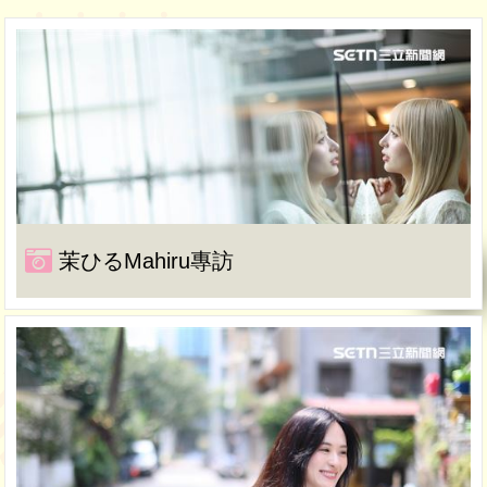
茉ひるMahiru專訪