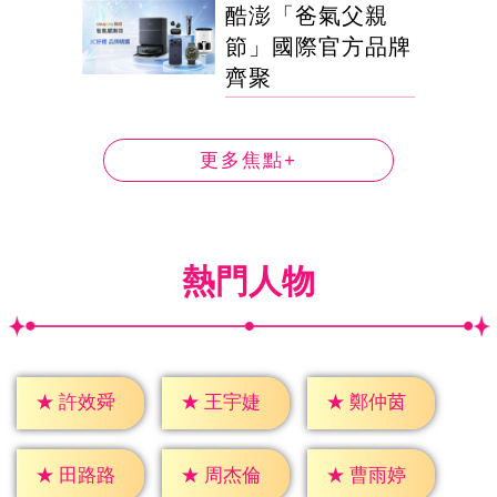
酷澎「爸氣父親
節」國際官方品牌
齊聚
更多焦點+
熱門人物
★
許效舜
★
王宇婕
★
鄭仲茵
★
田路路
★
周杰倫
★
曹雨婷