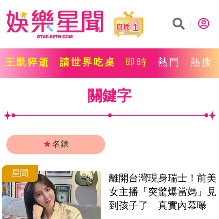
1
王凱猝逝
請世界吃桌
即時
熱門
熱搜
關鍵字
★
名錶
星聞
離開台灣現身瑞士！前美
女主播「突驚爆當媽」見
到孩子了　真實內幕曝