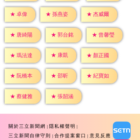
★
卓偉
★
孫燕姿
★
杰威爾
★
唐綺陽
★
郭台銘
★
曾馨瑩
★
康凱
★
瑪法達
★
顏正國
★
邵昕
★
阮橋本
★
紀寶如
★
蔡健雅
★
張韶涵
關於三立新聞網
隱私權聲明
三立新聞自律守則
合作提案窗口
意見反應