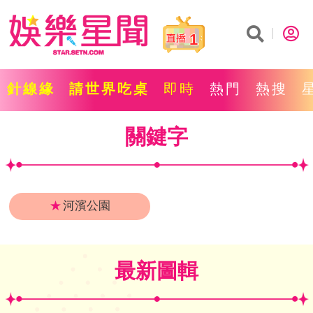
1
針線緣
請世界吃桌
即時
熱門
熱搜
關鍵字
★
河濱公園
最新圖輯