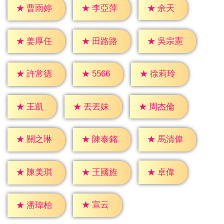
★
余天
★
曹雨婷
★
李亞萍
★
姜厚任
★
田路路
★
吳宗憲
★
5566
★
許常德
★
徐莉玲
★
王凱
★
丟丟妹
★
周杰倫
★
關之琳
★
陳泰銘
★
馬清偉
★
卓偉
★
陳美琪
★
王國旌
★
宣云
★
潘瑋柏