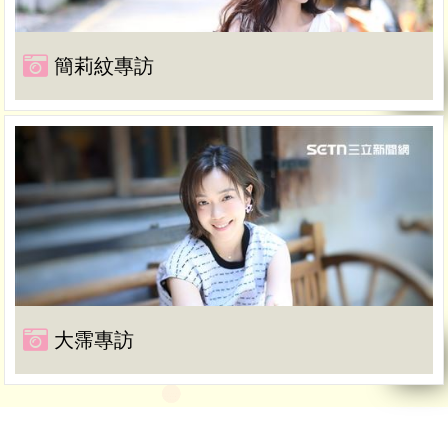
簡莉紋專訪
大霈專訪