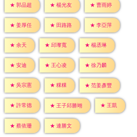
★
郭品超
★
楊光友
★
曹雨婷
★
姜厚任
★
田路路
★
李亞萍
★
余天
★
邱瓈寬
★
楊丞琳
★
安迪
★
王心凌
★
徐乃麟
★
粿粿
★
吳宗憲
★
范姜彥豐
★
王凱
★
許常德
★
王子邱勝翊
★
蔡依珊
★
連勝文