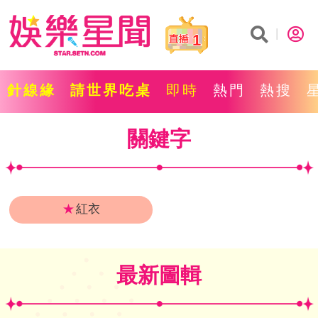
1
針線緣
請世界吃桌
即時
熱門
熱搜
關鍵字
★
紅衣
最新圖輯