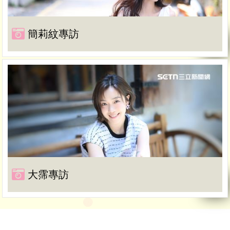
簡莉紋專訪
大霈專訪