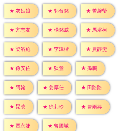
★
灰姑娘
★
郭台銘
★
曾馨瑩
★
方志友
★
楊銘威
★
馬浴柯
★
梁洛施
★
李澤楷
★
賈靜雯
★
狄鶯
★
孫鵬
★
孫安佐
★
阿翰
★
姜厚任
★
田路路
★
昆凌
★
徐莉玲
★
曹雨婷
★
賈永婕
★
曾國城