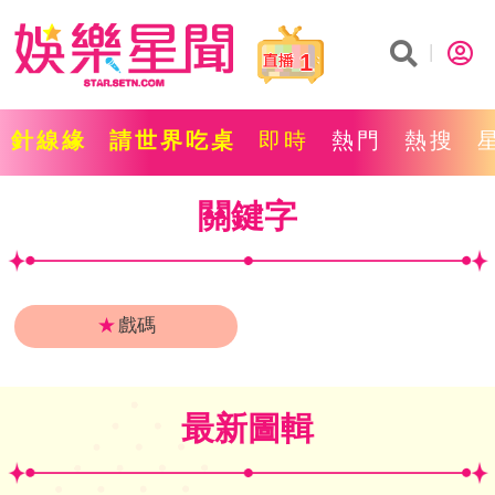
1
針線緣
請世界吃桌
即時
熱門
熱搜
關鍵字
★
戲碼
最新圖輯