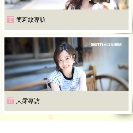
簡莉紋專訪
大霈專訪