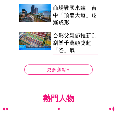
商場戰國來臨 台
中「頂奢大道」逐
漸成形
台彩父親節推新刮
刮樂千萬頭獎超
「爸」氣
更多焦點+
熱門人物