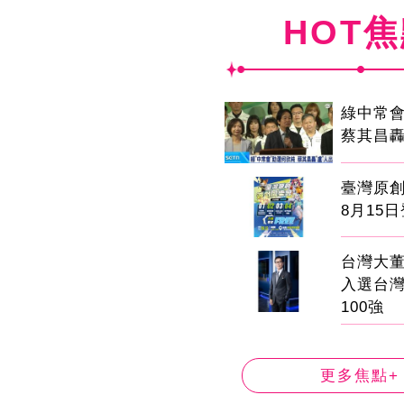
HOT
綠中常
蔡其昌轟
臺灣原
8月15
台灣大董
入選台
100強
更多焦點+