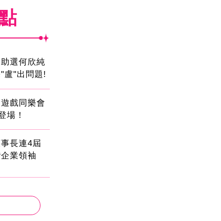
焦點
會助選何欣純
"盧"出問題!
創遊戲同樂會
日登場！
事長連4屆
灣企業領袖