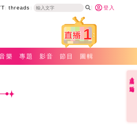
YT
threads
登入
1
音樂
專題
影音
節目
圖輯
直播✦活動