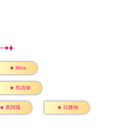
★
Mina
★
馬清偉
★
蔡阿嘎
★
邱勝翊