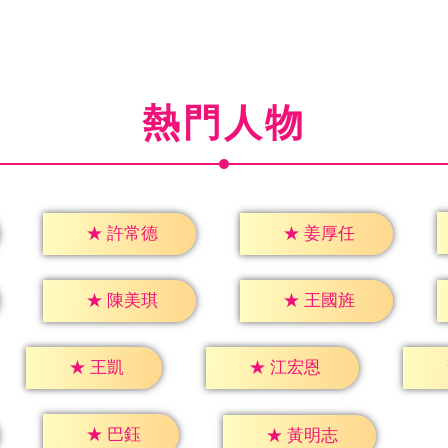
熱門人物
★
許常德
★
姜厚任
★
陳美琪
★
王國旌
★
王凱
★
江宏恩
★
巴鈺
★
黃明志