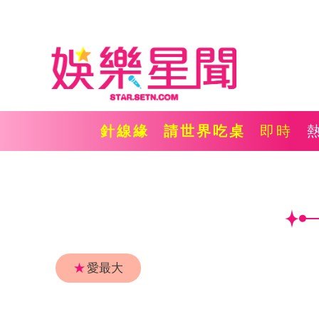
針線緣
請世界吃桌
即時
★
愛最大