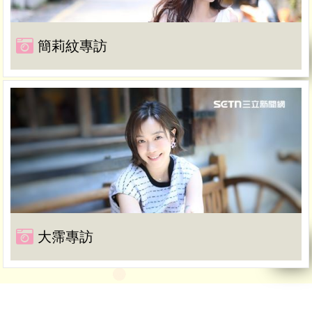
簡莉紋專訪
大霈專訪