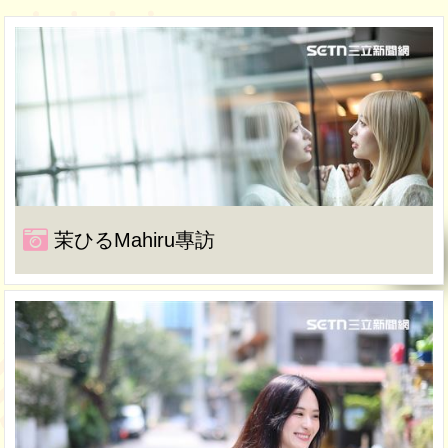
茉ひるMahiru專訪