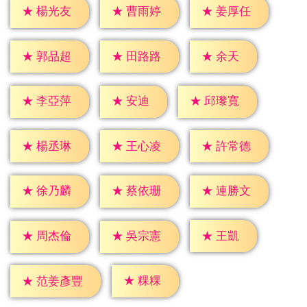
★
楊光友
★
曹雨婷
★
姜厚任
★
余天
★
郭品超
★
田路路
★
安迪
★
李亞萍
★
邱瓈寬
★
楊丞琳
★
王心凌
★
許常德
★
徐乃麟
★
蔡依珊
★
連勝文
★
王凱
★
周杰倫
★
吳宗憲
★
粿粿
★
范姜彥豐