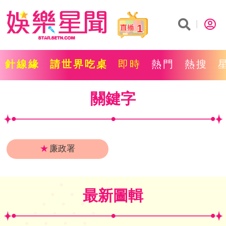
1
針線緣
請世界吃桌
即時
熱門
熱搜
關鍵字
★
廉政署
最新圖輯