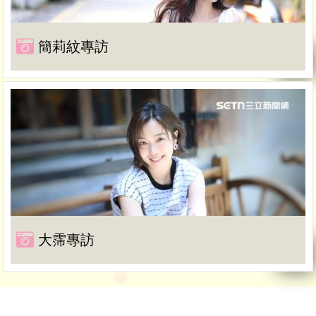
簡莉紋專訪
大霈專訪