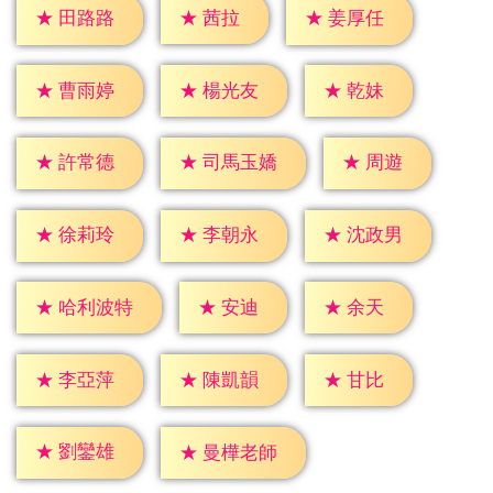
★
茜拉
★
田路路
★
姜厚任
★
乾妹
★
曹雨婷
★
楊光友
★
周遊
★
許常德
★
司馬玉嬌
★
徐莉玲
★
李朝永
★
沈政男
★
安迪
★
余天
★
哈利波特
★
甘比
★
李亞萍
★
陳凱韻
★
劉鑾雄
★
曼樺老師