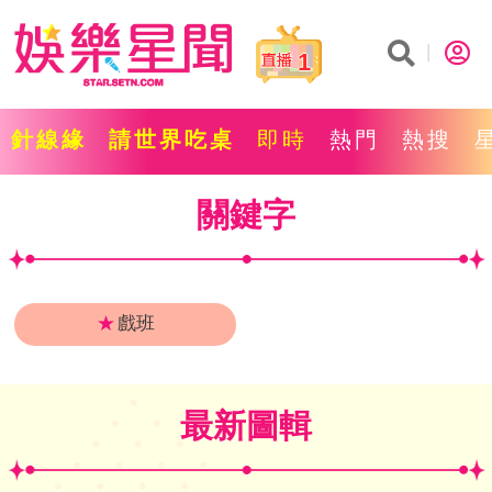
1
針線緣
請世界吃桌
即時
熱門
熱搜
關鍵字
★
戲班
最新圖輯