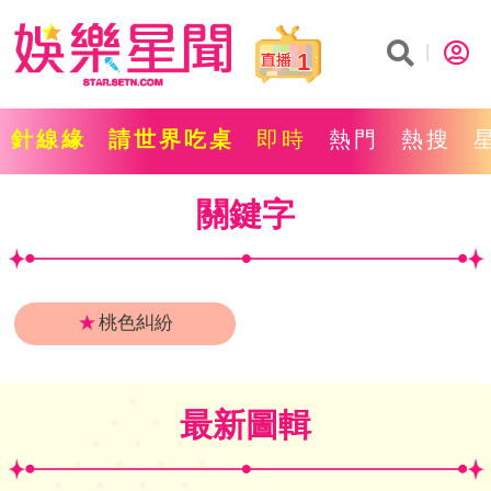
1
針線緣
請世界吃桌
即時
熱門
熱搜
關鍵字
★
桃色糾紛
最新圖輯