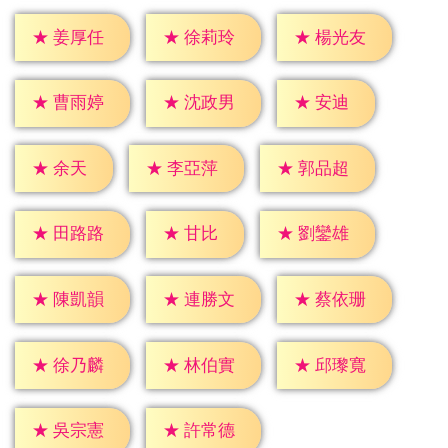
★
姜厚任
★
徐莉玲
★
楊光友
★
安迪
★
曹雨婷
★
沈政男
★
余天
★
李亞萍
★
郭品超
★
甘比
★
田路路
★
劉鑾雄
★
陳凱韻
★
連勝文
★
蔡依珊
★
徐乃麟
★
林伯實
★
邱瓈寬
★
吳宗憲
★
許常德