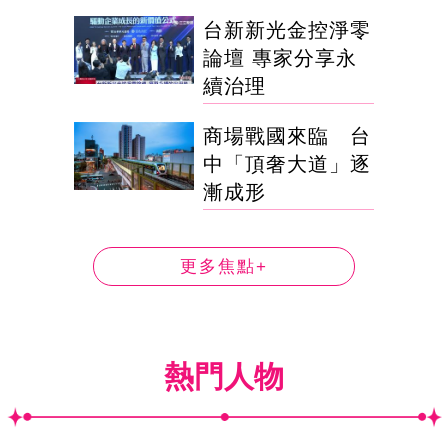
台新新光金控淨零
論壇 專家分享永
續治理
商場戰國來臨 台
中「頂奢大道」逐
漸成形
更多焦點+
熱門人物