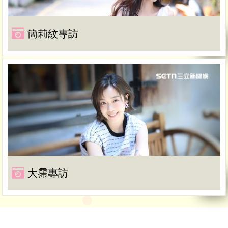
簡莉紋專訪
大霈專訪