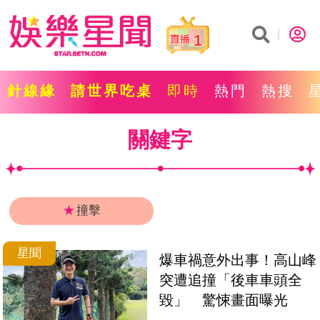
1
針線緣
請世界吃桌
即時
熱門
熱搜
關鍵字
★
撞擊
星聞
爆車禍意外出事！高山峰
突遭追撞「後車車頭全
毀」　驚悚畫面曝光