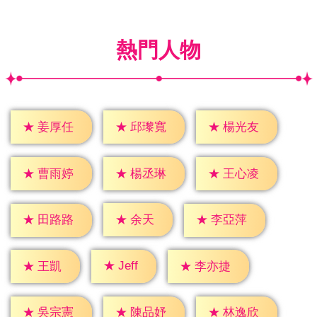
熱門人物
★
姜厚任
★
邱瓈寬
★
楊光友
★
曹雨婷
★
楊丞琳
★
王心凌
★
余天
★
田路路
★
李亞萍
★
Jeff
★
王凱
★
李亦捷
★
吳宗憲
★
陳品妤
★
林逸欣