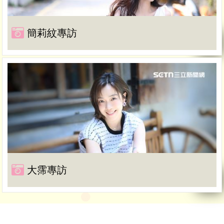
簡莉紋專訪
大霈專訪