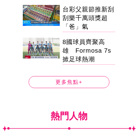
台彩父親節推新刮
刮樂千萬頭獎超
「爸」氣
8國球員齊聚高
雄 Formosa 7s
掀足球熱潮
更多焦點+
熱門人物