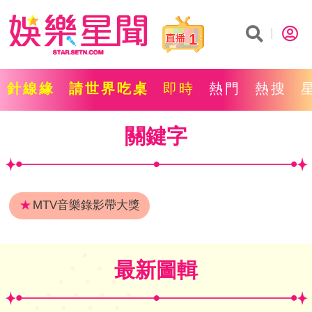
1
針線緣
請世界吃桌
即時
熱門
熱搜
關鍵字
★
MTV音樂錄影帶大獎
最新圖輯