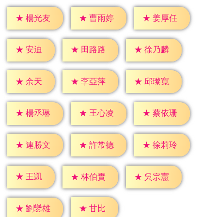
★
楊光友
★
曹雨婷
★
姜厚任
★
安迪
★
田路路
★
徐乃麟
★
余天
★
李亞萍
★
邱瓈寬
★
楊丞琳
★
王心凌
★
蔡依珊
★
連勝文
★
許常德
★
徐莉玲
★
王凱
★
林伯實
★
吳宗憲
★
甘比
★
劉鑾雄