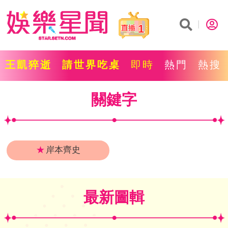
1
王凱猝逝
請世界吃桌
即時
熱門
熱搜
關鍵字
★
岸本齊史
最新圖輯