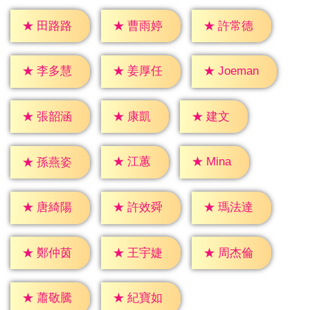
★
田路路
★
曹雨婷
★
許常德
★
李多慧
★
姜厚任
★
Joeman
★
康凱
★
建文
★
張韶涵
★
江蕙
★
Mina
★
孫燕姿
★
唐綺陽
★
許效舜
★
瑪法達
★
鄭仲茵
★
王宇婕
★
周杰倫
★
蕭敬騰
★
紀寶如