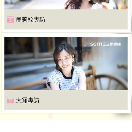
簡莉紋專訪
大霈專訪