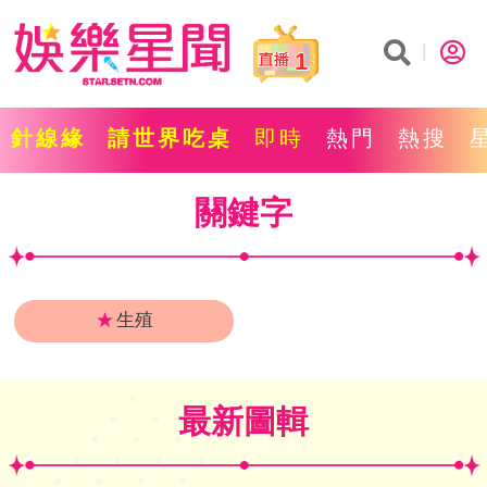
1
針線緣
請世界吃桌
即時
熱門
熱搜
關鍵字
★
生殖
最新圖輯