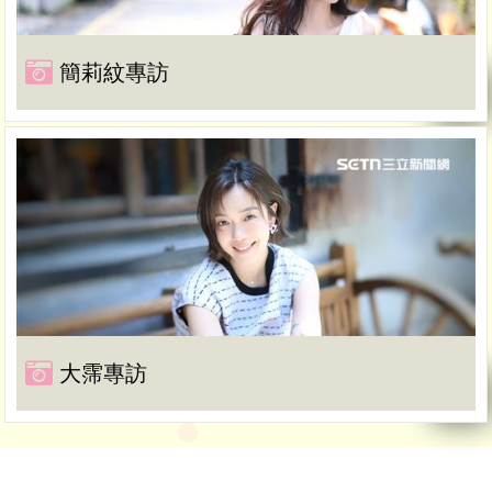
簡莉紋專訪
大霈專訪