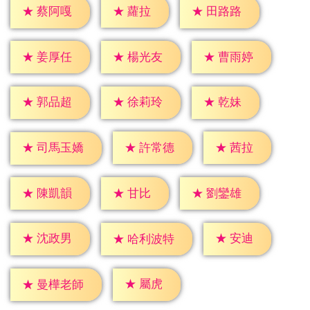
★
蘿拉
★
蔡阿嘎
★
田路路
★
姜厚任
★
楊光友
★
曹雨婷
★
乾妹
★
郭品超
★
徐莉玲
★
茜拉
★
許常德
★
司馬玉嬌
★
甘比
★
陳凱韻
★
劉鑾雄
★
安迪
★
沈政男
★
哈利波特
★
屬虎
★
曼樺老師