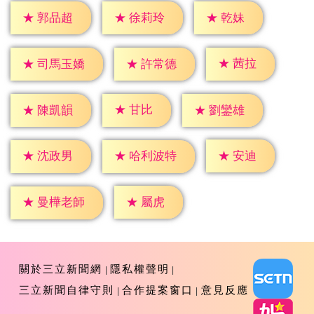
★
乾妹
★
郭品超
★
徐莉玲
★
茜拉
★
許常德
★
司馬玉嬌
★
甘比
★
陳凱韻
★
劉鑾雄
★
安迪
★
沈政男
★
哈利波特
★
屬虎
★
曼樺老師
關於三立新聞網
隱私權聲明
三立新聞自律守則
合作提案窗口
意見反應