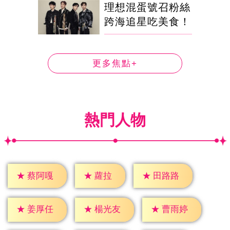
理想混蛋號召粉絲
跨海追星吃美食！
更多焦點+
熱門人物
★
蘿拉
★
蔡阿嘎
★
田路路
★
姜厚任
★
楊光友
★
曹雨婷