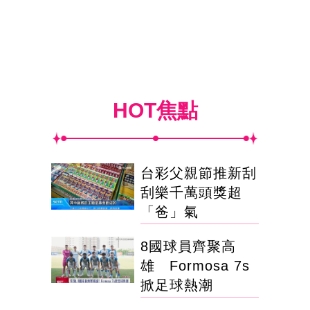
HOT焦點
台彩父親節推新刮
刮樂千萬頭獎超
「爸」氣
8國球員齊聚高
雄 Formosa 7s
掀足球熱潮