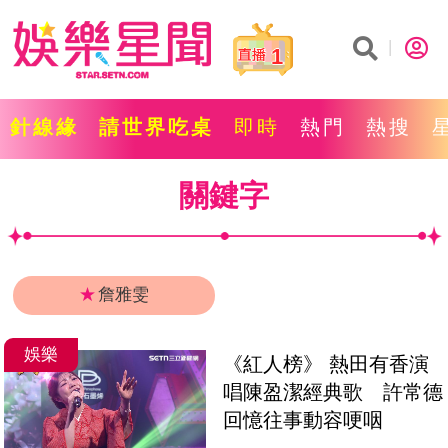
1
針線緣
請世界吃桌
即時
熱門
熱搜
關鍵字
★
詹雅雯
娛樂
《紅人榜》 熱田有香演
唱陳盈潔經典歌　許常德
回憶往事動容哽咽