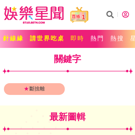
1
針線緣
請世界吃桌
即時
熱門
熱搜
關鍵字
★
斷捨離
最新圖輯