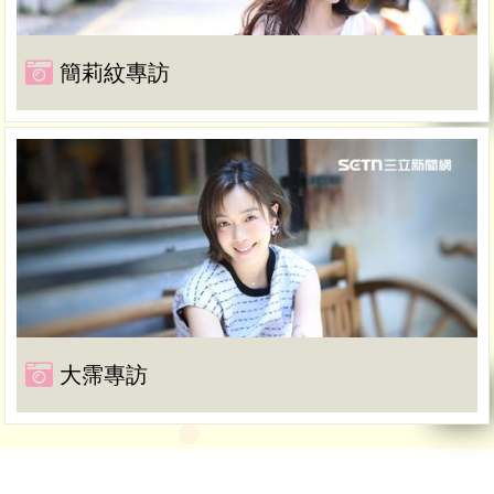
簡莉紋專訪
大霈專訪