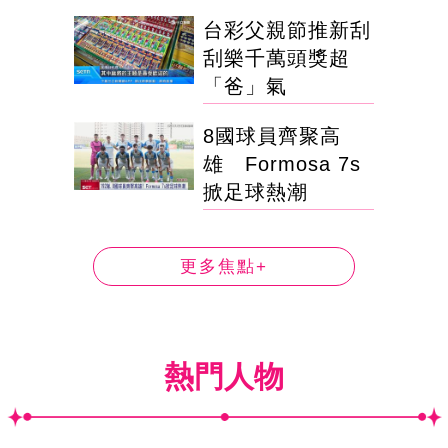
台彩父親節推新刮
刮樂千萬頭獎超
「爸」氣
8國球員齊聚高
雄 Formosa 7s
掀足球熱潮
更多焦點+
熱門人物