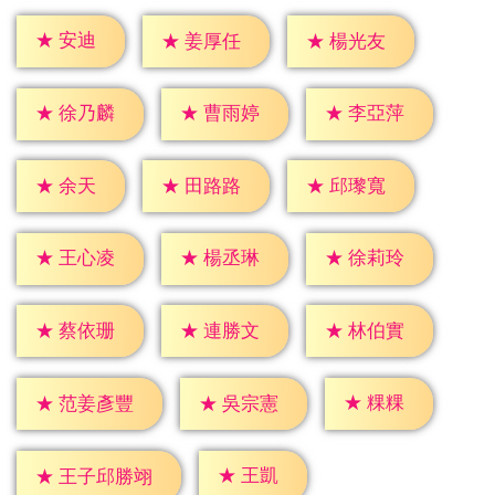
★
安迪
★
姜厚任
★
楊光友
★
徐乃麟
★
曹雨婷
★
李亞萍
★
余天
★
田路路
★
邱瓈寬
★
王心凌
★
楊丞琳
★
徐莉玲
★
蔡依珊
★
連勝文
★
林伯實
★
粿粿
★
吳宗憲
★
范姜彥豐
★
王凱
★
王子邱勝翊