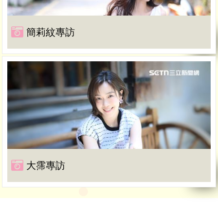
簡莉紋專訪
大霈專訪