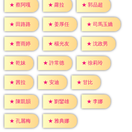
★
蘿拉
★
蔡阿嘎
★
郭品超
★
田路路
★
姜厚任
★
司馬玉嬌
★
曹雨婷
★
楊光友
★
沈政男
★
乾妹
★
許常德
★
徐莉玲
★
茜拉
★
安迪
★
甘比
★
李娜
★
陳凱韻
★
劉鑾雄
★
孔麗梅
★
雅典娜