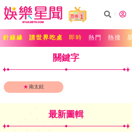
1
針線緣
請世界吃桌
即時
熱門
熱搜
關鍵字
★
南太鉉
最新圖輯