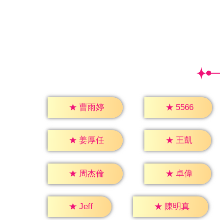
★
5566
★
曹雨婷
★
王凱
★
姜厚任
★
卓偉
★
周杰倫
★
Jeff
★
陳明真