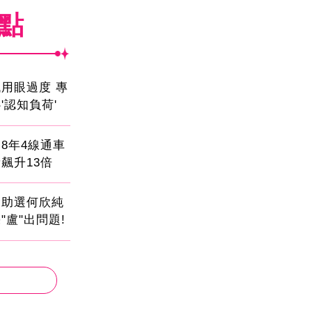
焦點
用眼過度 專
'認知負荷'
8年4線通車
飆升13倍
會助選何欣純
"盧"出問題!