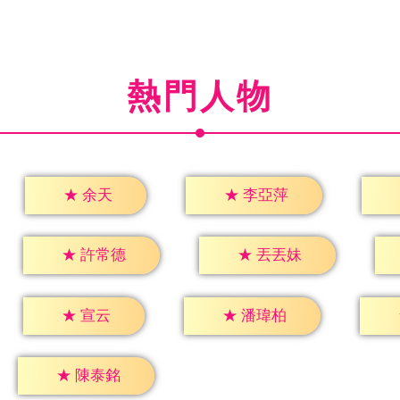
熱門人物
★
余天
★
李亞萍
★
許常德
★
丟丟妹
★
宣云
★
潘瑋柏
★
陳泰銘