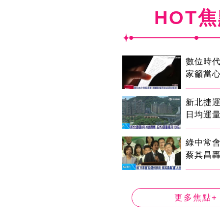
HOT
數位時代
家籲當心
新北捷運
日均運量
綠中常
蔡其昌轟
更多焦點+