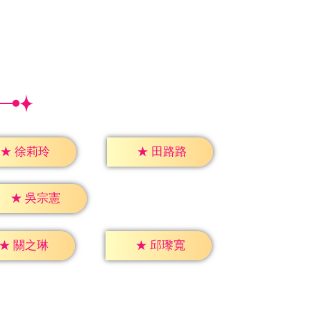
★
徐莉玲
★
田路路
★
吳宗憲
★
關之琳
★
邱瓈寬