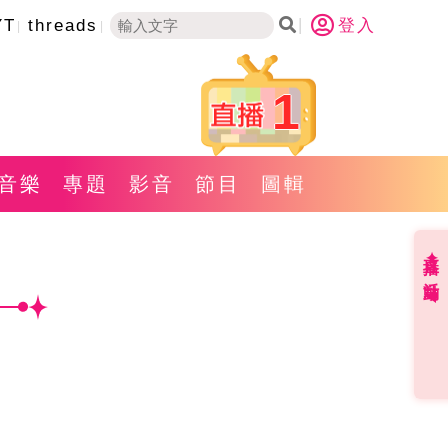
YT
threads
登入
1
音樂
專題
影音
節目
圖輯
直播✦活動