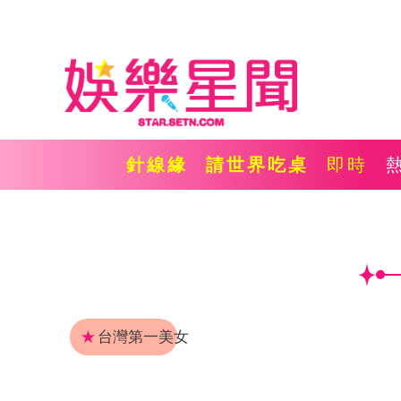
針線緣
請世界吃桌
即時
★
台灣第一美女