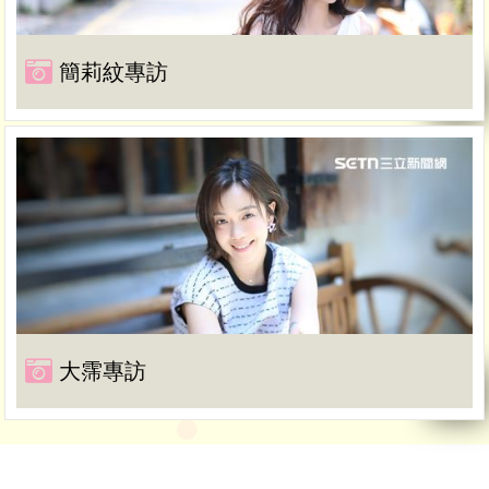
簡莉紋專訪
大霈專訪