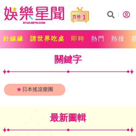
1
針線緣
請世界吃桌
即時
熱門
熱搜
關鍵字
★
日本搖滾樂團
最新圖輯