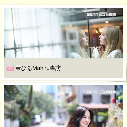
茉ひるMahiru專訪