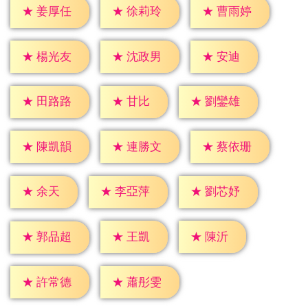
★
姜厚任
★
徐莉玲
★
曹雨婷
★
安迪
★
楊光友
★
沈政男
★
甘比
★
田路路
★
劉鑾雄
★
陳凱韻
★
連勝文
★
蔡依珊
★
余天
★
李亞萍
★
劉芯妤
★
王凱
★
陳沂
★
郭品超
★
許常德
★
蕭彤雯