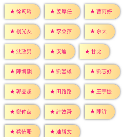
★
徐莉玲
★
姜厚任
★
曹雨婷
★
余天
★
楊光友
★
李亞萍
★
安迪
★
甘比
★
沈政男
★
陳凱韻
★
劉鑾雄
★
劉芯妤
★
郭品超
★
田路路
★
王宇婕
★
陳沂
★
鄭仲茵
★
許效舜
★
蔡依珊
★
連勝文