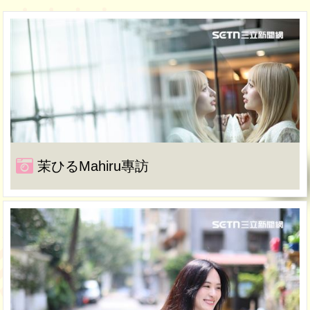
茉ひるMahiru專訪