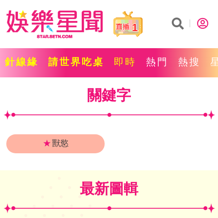
1
針線緣
請世界吃桌
即時
熱門
熱搜
關鍵字
★
獸慾
最新圖輯