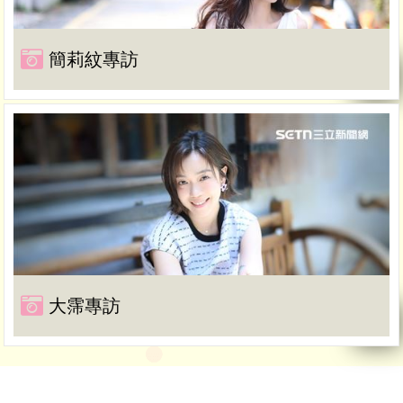
簡莉紋專訪
大霈專訪