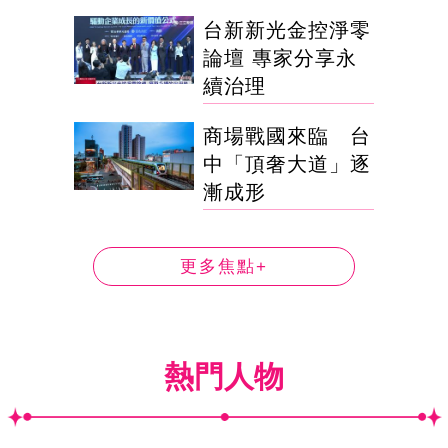
台新新光金控淨零
論壇 專家分享永
續治理
商場戰國來臨 台
中「頂奢大道」逐
漸成形
更多焦點+
熱門人物