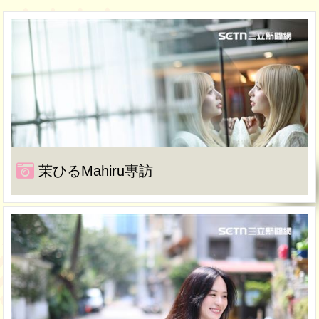
茉ひるMahiru專訪