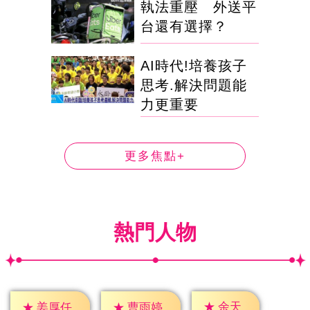
執法重壓 外送平
台還有選擇？
AI時代!培養孩子
思考.解決問題能
力更重要
更多焦點+
熱門人物
★
余天
★
姜厚任
★
曹雨婷