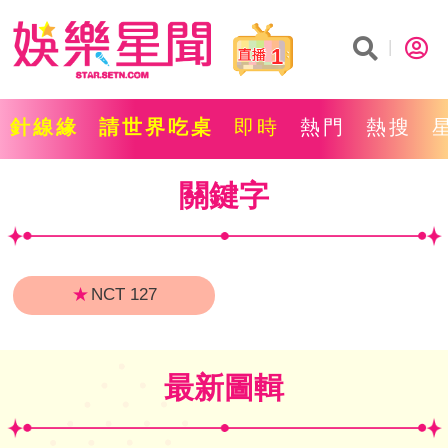
1
針線緣
請世界吃桌
即時
熱門
熱搜
關鍵字
★
NCT 127
最新圖輯