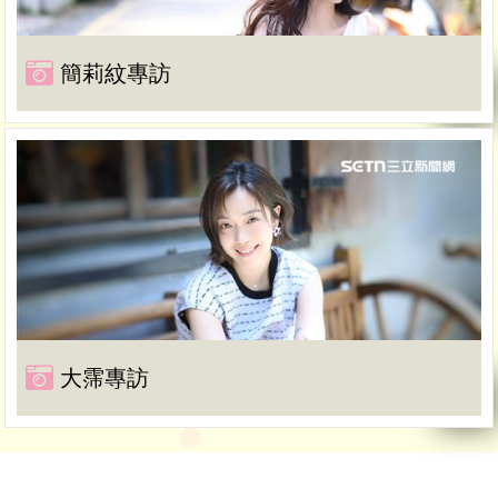
簡莉紋專訪
大霈專訪