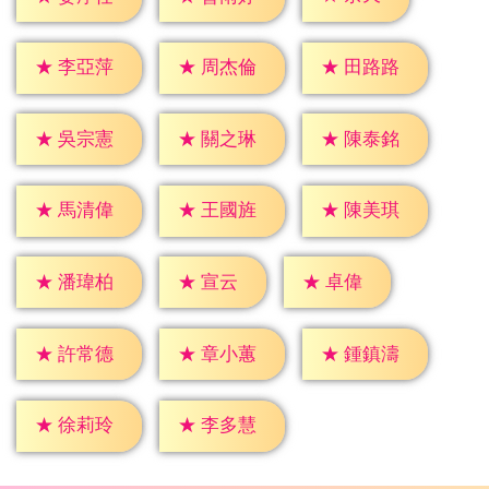
★
李亞萍
★
周杰倫
★
田路路
★
吳宗憲
★
關之琳
★
陳泰銘
★
馬清偉
★
王國旌
★
陳美琪
★
宣云
★
卓偉
★
潘瑋柏
★
許常德
★
章小蕙
★
鍾鎮濤
★
徐莉玲
★
李多慧