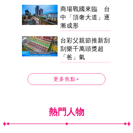
商場戰國來臨 台
中「頂奢大道」逐
漸成形
台彩父親節推新刮
刮樂千萬頭獎超
「爸」氣
更多焦點+
熱門人物