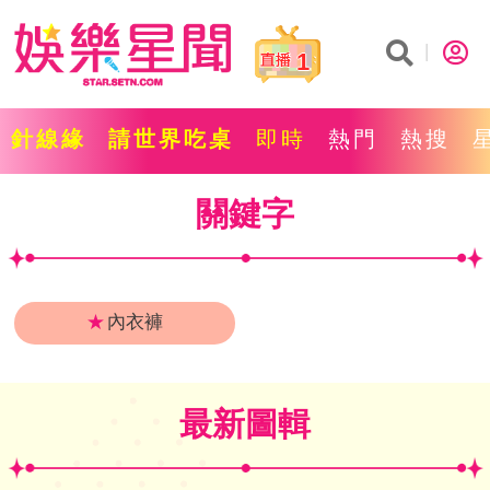
1
針線緣
請世界吃桌
即時
熱門
熱搜
關鍵字
★
內衣褲
最新圖輯