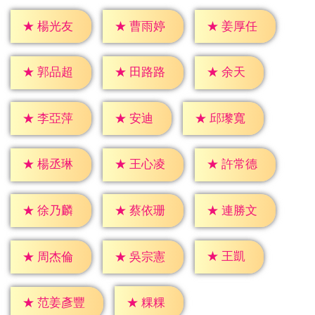
★
楊光友
★
曹雨婷
★
姜厚任
★
余天
★
郭品超
★
田路路
★
安迪
★
李亞萍
★
邱瓈寬
★
楊丞琳
★
王心凌
★
許常德
★
徐乃麟
★
蔡依珊
★
連勝文
★
王凱
★
周杰倫
★
吳宗憲
★
粿粿
★
范姜彥豐