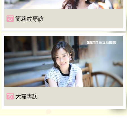
簡莉紋專訪
大霈專訪