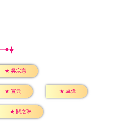
★
吳宗憲
★
宣云
★
卓偉
★
關之琳