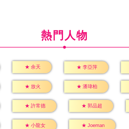
熱門人物
★
余天
★
李亞萍
★
放火
★
潘瑋柏
★
許常德
★
郭品超
★
小龍女
★
Joeman