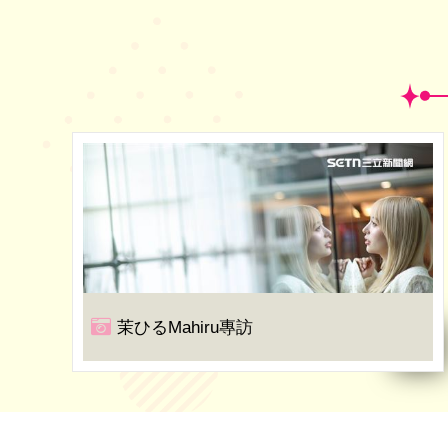
茉ひるMahiru專訪