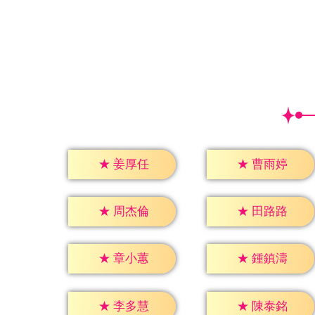
★
姜厚任
★
曹雨婷
★
周杰倫
★
田路路
★
章小蕙
★
鍾鎮濤
★
李多慧
★
陳泰銘