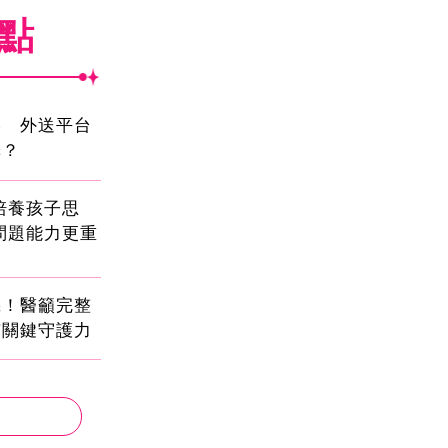
焦點
壓 外送平台
擇？
!培養孩子思
問題能力更重
機！醫籲完整
有關鍵守護力