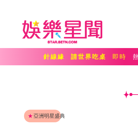
針線緣
請世界吃桌
即時
★
亞洲明星盛典