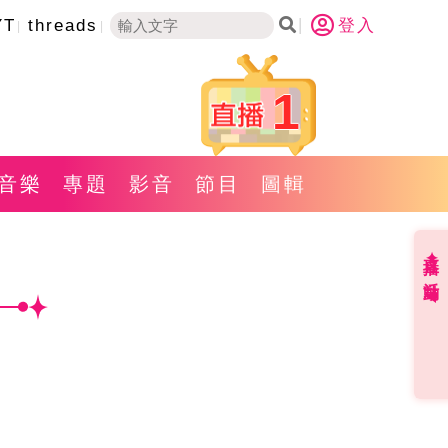
YT
threads
登入
1
音樂
專題
影音
節目
圖輯
直播✦活動