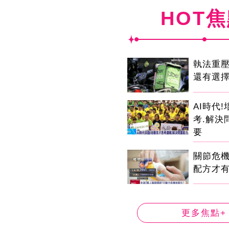
HOT
執法重
還有選
AI時代
考.解決
要
關節危
配方才
更多焦點+