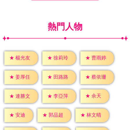
熱門人物
★
楊光友
★
徐莉玲
★
曹雨婷
★
姜厚任
★
田路路
★
蔡依珊
★
余天
★
連勝文
★
李亞萍
★
安迪
★
郭品超
★
林文晴