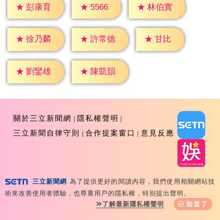
★
5566
★
彭康育
★
林伯實
★
甘比
★
徐乃麟
★
許常德
★
劉鑾雄
★
陳凱韻
關於三立新聞網
隱私權聲明
三立新聞自律守則
合作提案窗口
意見反應
三立新聞網
為了提供更好的閱讀內容，我們使用相關網站技
Copyright ©2026 Sanlih E-Television All Rights
術來改善使用者體驗，也尊重用戶的隱私權，特別提出聲明。
Reserved 版權所有 盜用必究 台北市內湖區舊宗路一段159
了解最新隱私權聲明
知道了
號 02-8792-8888