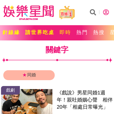
1
針線緣
請世界吃桌
即時
熱門
熱搜
關鍵字
★
同婚
戲劇
《戲說》男星同婚1週
年！親吐婚姻心聲　相伴
20年「相處日常曝光」