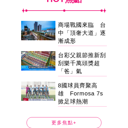
商場戰國來臨 台
中「頂奢大道」逐
漸成形
台彩父親節推新刮
刮樂千萬頭獎超
「爸」氣
8國球員齊聚高
雄 Formosa 7s
掀足球熱潮
更多焦點+