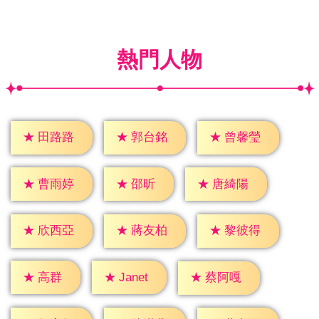
熱門人物
★
田路路
★
郭台銘
★
曾馨瑩
★
邵昕
★
曹雨婷
★
唐綺陽
★
欣西亞
★
蔣友柏
★
黎彼得
★
高群
★
Janet
★
蔡阿嘎