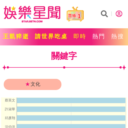
1
王凱猝逝
請世界吃桌
即時
熱門
熱搜
關鍵字
★
文化
蔡英文
許淑華
邱彥翔
沈伯洋