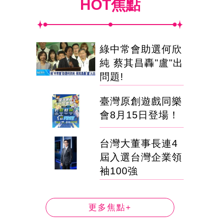
HOT焦點
綠中常會助選何欣
純 蔡其昌轟"盧"出
問題!
臺灣原創遊戲同樂
會8月15日登場！
台灣大董事長連4
屆入選台灣企業領
袖100強
更多焦點+