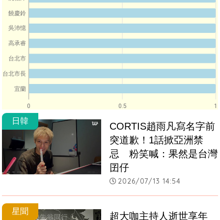
饒慶鈴
吳沛憶
高承睿
台北市
台北市長
宜蘭
0
0.5
1
日韓
CORTIS趙雨凡寫名字前
突道歉！1話掀亞洲禁
忌　粉笑喊：果然是台灣
囝仔
2026/07/13 14:54
星聞
超大咖主持人逝世享年