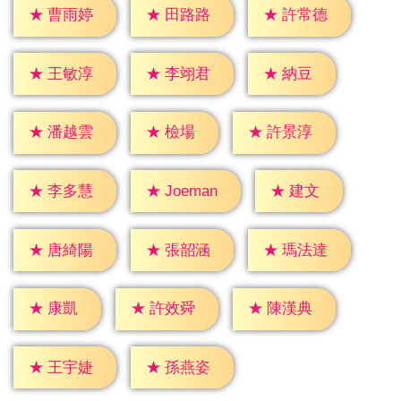
★
曹雨婷
★
田路路
★
許常德
★
納豆
★
王敏淳
★
李翊君
★
檢場
★
潘越雲
★
許景淳
★
建文
★
李多慧
★
Joeman
★
唐綺陽
★
張韶涵
★
瑪法達
★
康凱
★
許效舜
★
陳漢典
★
王宇婕
★
孫燕姿