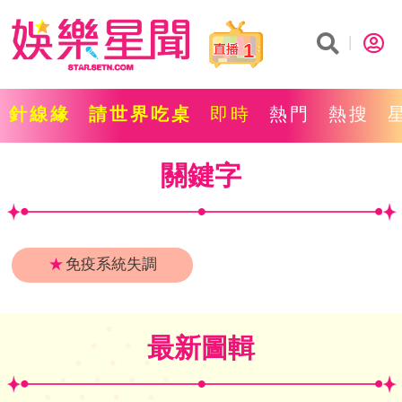
1
針線緣
請世界吃桌
即時
熱門
熱搜
關鍵字
★
免疫系統失調
最新圖輯