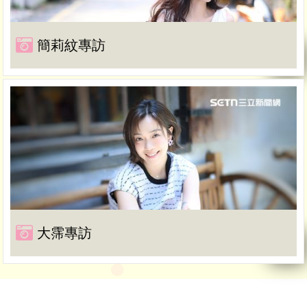
簡莉紋專訪
大霈專訪