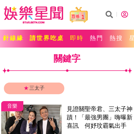
1
針線緣
請世界吃桌
即時
熱門
熱搜
關鍵字
★
三太子
音樂
見證關聖帝君、三太子神
蹟！「最強男團」嗨曝新
喜訊　何妤玟霸氣出手