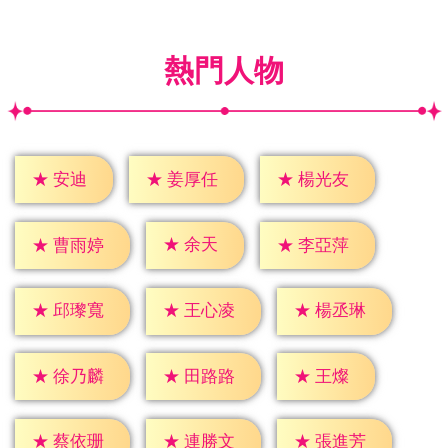
熱門人物
★
安迪
★
姜厚任
★
楊光友
★
余天
★
曹雨婷
★
李亞萍
★
邱瓈寬
★
王心凌
★
楊丞琳
★
王燦
★
徐乃麟
★
田路路
★
蔡依珊
★
連勝文
★
張進芳