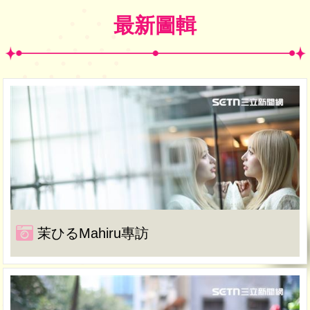
最新圖輯
茉ひるMahiru專訪