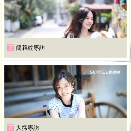
簡莉紋專訪
大霈專訪