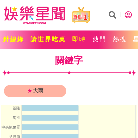
1
針線緣
請世界吃桌
即時
熱門
熱搜
關鍵字
★
大雨
基隆
馬祖
中央氣象署
父親節