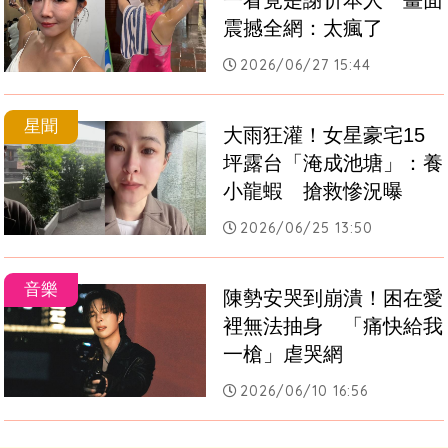
一看竟是謝忻本人　畫面
震撼全網：太瘋了
2026/06/27 15:44
星聞
大雨狂灌！女星豪宅15
坪露台「淹成池塘」：養
小龍蝦　搶救慘況曝
2026/06/25 13:50
音樂
陳勢安哭到崩潰！困在愛
裡無法抽身　「痛快給我
一槍」虐哭網
2026/06/10 16:56