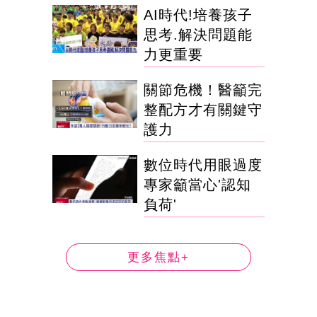
AI時代!培養孩子
思考.解決問題能
力更重要
關節危機！醫籲完
整配方才有關鍵守
護力
數位時代用眼過度
專家籲當心'認知
負荷'
更多焦點+