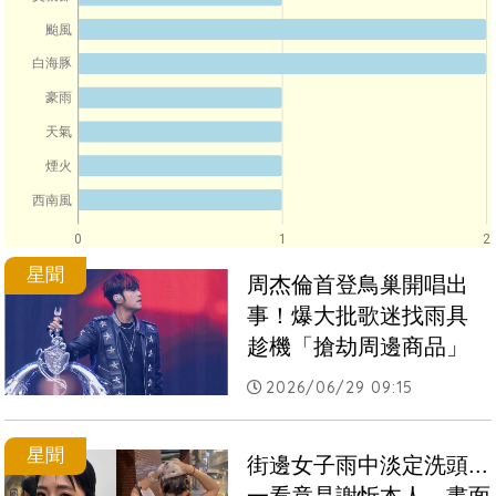
颱風
白海豚
豪雨
天氣
煙火
西南風
0
1
2
星聞
周杰倫首登鳥巢開唱出
事！爆大批歌迷找雨具　
趁機「搶劫周邊商品」
2026/06/29 09:15
星聞
街邊女子雨中淡定洗頭...