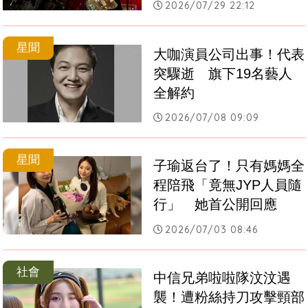
2026/07/29 22:12
星聞
大咖演員公司出事！代表
突驟逝　旗下19名藝人
全解約
2026/07/08 09:09
星聞
子瑜返台了！只有媽媽全
程陪飛「竟無JYP人員隨
行」　她首公開回應
2026/07/03 08:46
社會
中信兄弟啦啦隊汶汶遇
襲！遭粉絲持刀攻擊頸部