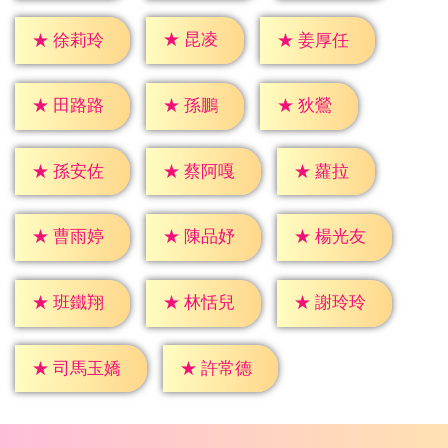
★
昆凌
★
徐莉玲
★
姜厚任
★
孫鵬
★
狄鶯
★
田路路
★
蘿拉
★
孫安佐
★
蔡阿嘎
★
曹雨婷
★
陳品妤
★
楊光友
★
班鐵翔
★
林恬兒
★
謝玲玲
★
許常德
★
司馬玉嬌