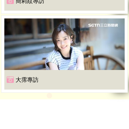
簡莉紋專訪
大霈專訪