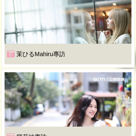
茉ひるMahiru專訪