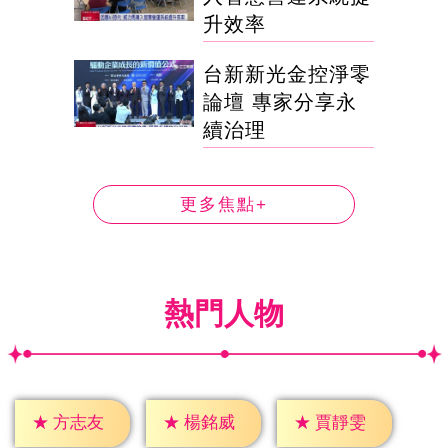
升效率
台新新光金控淨零
論壇 專家分享永
續治理
更多焦點+
熱門人物
★
方志友
★
楊銘威
★
賈靜雯