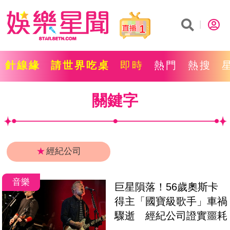
1
針線緣
請世界吃桌
即時
熱門
熱搜
關鍵字
★
經紀公司
音樂
巨星隕落！56歲奧斯卡
得主「國寶級歌手」車禍
驟逝　經紀公司證實噩耗