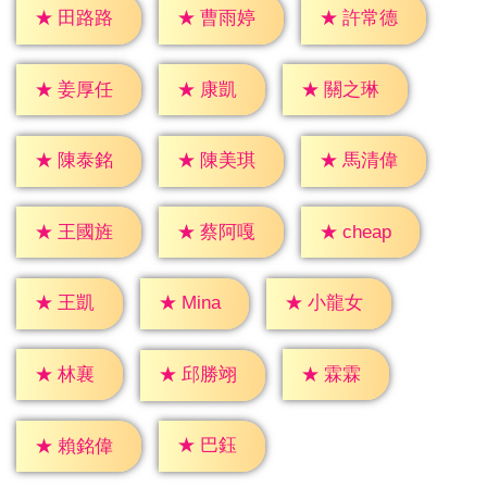
★
田路路
★
曹雨婷
★
許常德
★
康凱
★
姜厚任
★
關之琳
★
陳泰銘
★
陳美琪
★
馬清偉
★
cheap
★
王國旌
★
蔡阿嘎
★
王凱
★
Mina
★
小龍女
★
林襄
★
霖霖
★
邱勝翊
★
巴鈺
★
賴銘偉