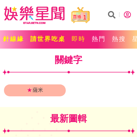
1
針線緣
請世界吃桌
即時
熱門
熱搜
關鍵字
★
薩米
最新圖輯