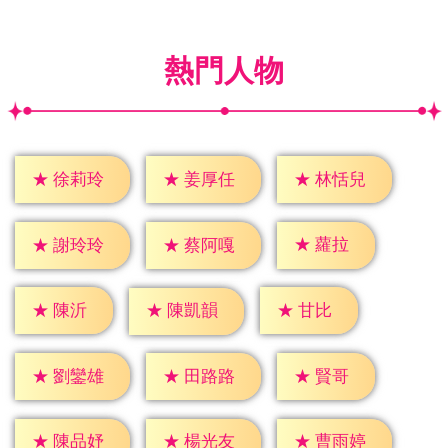
熱門人物
★
徐莉玲
★
姜厚任
★
林恬兒
★
蘿拉
★
謝玲玲
★
蔡阿嘎
★
陳沂
★
甘比
★
陳凱韻
★
賢哥
★
劉鑾雄
★
田路路
★
陳品妤
★
楊光友
★
曹雨婷