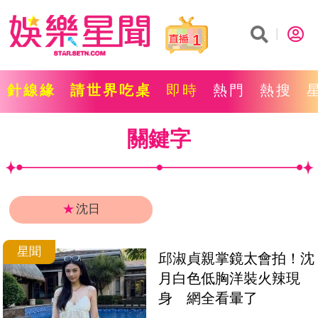
1
針線緣
請世界吃桌
即時
熱門
熱搜
關鍵字
★
沈日
星聞
邱淑貞親掌鏡太會拍！沈
月白色低胸洋裝火辣現
身　網全看暈了