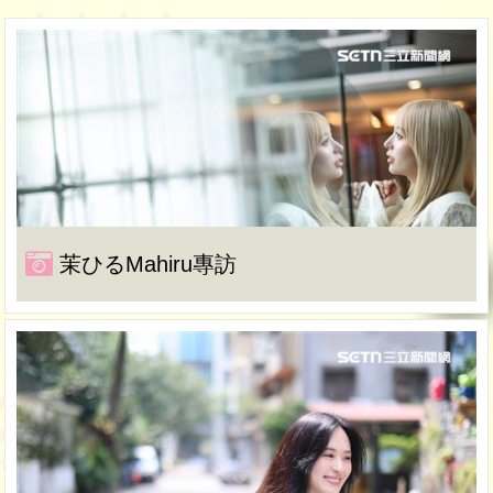
茉ひるMahiru專訪