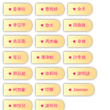
★
余天
★
姜厚任
★
曹雨婷
★
放火
★
李亞萍
★
田路路
★
卓偉
★
吳宗憲
★
周杰倫
★
宣云
★
潘瑋柏
★
許常德
★
郭品超
★
徐莉玲
★
謝明諺
★
愷樂
★
柯智豪
★
Joeman
★
林恬兒
★
謝玲玲