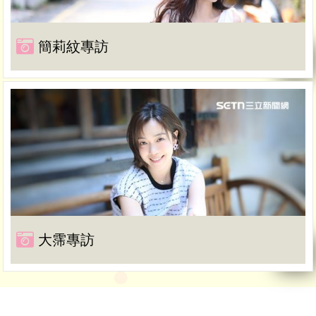
簡莉紋專訪
大霈專訪