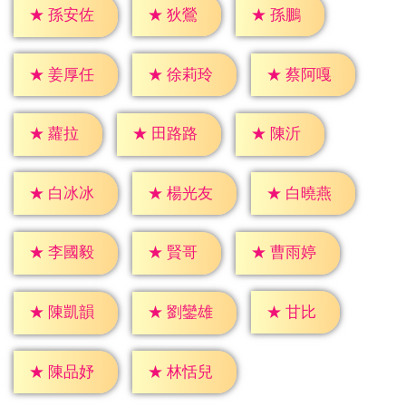
★
狄鶯
★
孫鵬
★
孫安佐
★
姜厚任
★
徐莉玲
★
蔡阿嘎
★
蘿拉
★
陳沂
★
田路路
★
白冰冰
★
楊光友
★
白曉燕
★
賢哥
★
李國毅
★
曹雨婷
★
甘比
★
陳凱韻
★
劉鑾雄
★
陳品妤
★
林恬兒