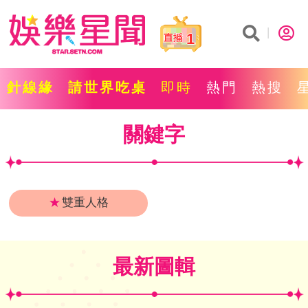
1
針線緣
請世界吃桌
即時
熱門
熱搜
關鍵字
★
雙重人格
最新圖輯