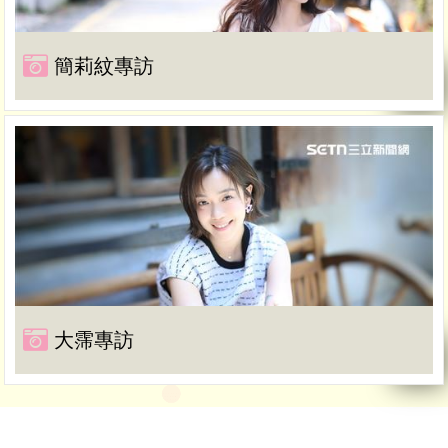
簡莉紋專訪
大霈專訪