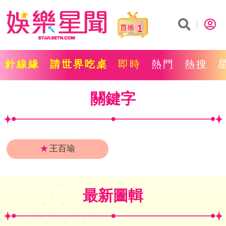
1
針線緣
請世界吃桌
即時
熱門
熱搜
關鍵字
★
王百瑜
最新圖輯