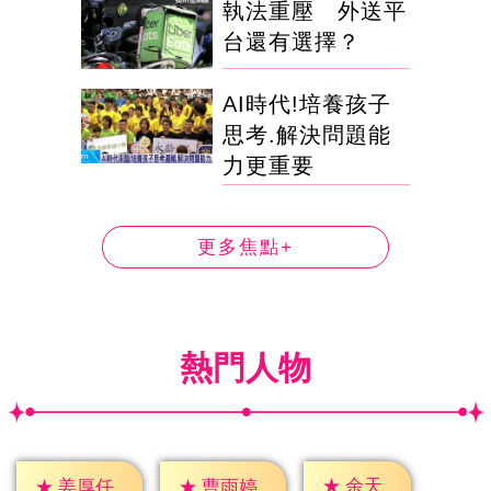
執法重壓 外送平
台還有選擇？
AI時代!培養孩子
思考.解決問題能
力更重要
更多焦點+
熱門人物
★
余天
★
姜厚任
★
曹雨婷