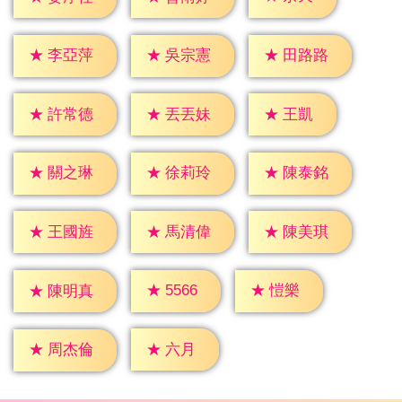
★
李亞萍
★
吳宗憲
★
田路路
★
王凱
★
許常德
★
丟丟妹
★
關之琳
★
徐莉玲
★
陳泰銘
★
王國旌
★
馬清偉
★
陳美琪
★
愷樂
★
5566
★
陳明真
★
六月
★
周杰倫