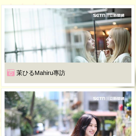
茉ひるMahiru專訪