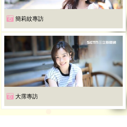
簡莉紋專訪
大霈專訪