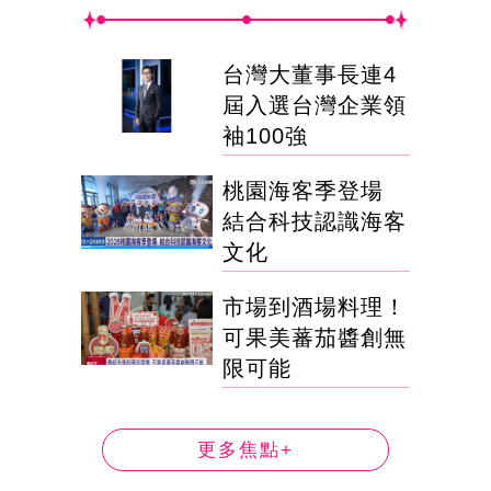
台灣大董事長連4
屆入選台灣企業領
袖100強
桃園海客季登場
結合科技認識海客
文化
市場到酒場料理！
可果美蕃茄醬創無
限可能
更多焦點+