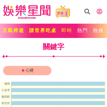
1
王凱猝逝
請世界吃桌
即時
熱門
熱搜
關鍵字
★
心梗
健檢
心血管
膽固醇
黃世炘