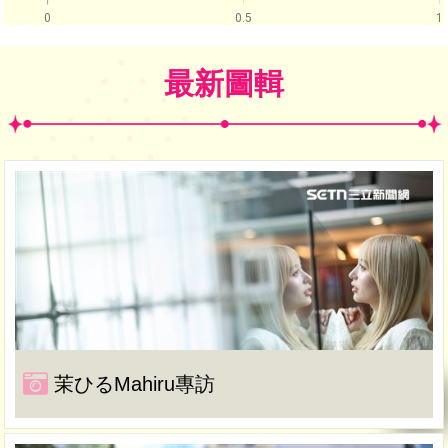
0
0.5
1
最新圖輯
茉ひるMahiru專訪