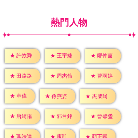
熱門人物
★
許效舜
★
王宇婕
★
鄭仲茵
★
田路路
★
周杰倫
★
曹雨婷
★
卓偉
★
孫燕姿
★
杰威爾
★
唐綺陽
★
郭台銘
★
曾馨瑩
★
康凱
★
瑪法達
★
顏正國