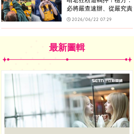
啃老狂粉遭羈押！檢方：
必將嚴查速辦、從嚴究責
2026/06/22 07:29
最新圖輯