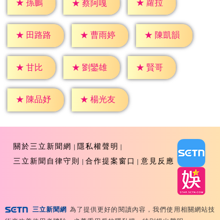
★
孫鵬
★
蘿拉
★
蔡阿嘎
★
田路路
★
曹雨婷
★
陳凱韻
★
甘比
★
賢哥
★
劉鑾雄
★
陳品妤
★
楊光友
關於三立新聞網
隱私權聲明
三立新聞自律守則
合作提案窗口
意見反應
三立新聞網
為了提供更好的閱讀內容，我們使用相關網站技
Copyright ©2026 Sanlih E-Television All Rights