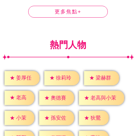
更多焦點+
熱門人物
★
姜厚任
★
徐莉玲
★
梁赫群
★
老高
★
奧德賽
★
老高與小茉
★
小茉
★
狄鶯
★
孫安佐