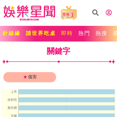
1
針線緣
請世界吃桌
即時
熱門
熱搜
關鍵字
★
傷害
上帝
徐莉玲
蔡尚樺
宜蘭