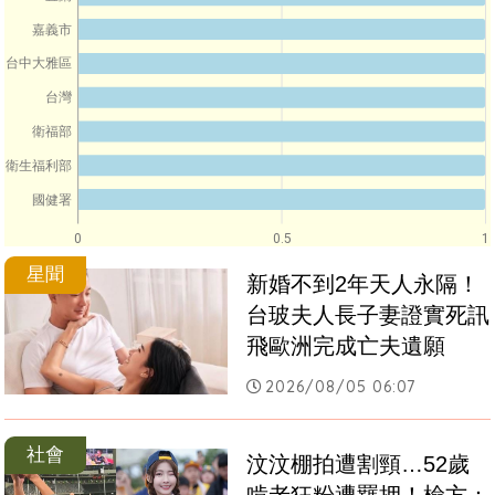
嘉義市
台中大雅區
台灣
衛福部
衛生福利部
國健署
0
0.5
1
星聞
新婚不到2年天人永隔！
台玻夫人長子妻證實死訊 
飛歐洲完成亡夫遺願
2026/08/05 06:07
社會
汶汶棚拍遭割頸…52歲