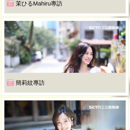
茉ひるMahiru專訪
簡莉紋專訪