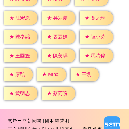
★
江宏恩
★
吳宗憲
★
關之琳
★
陳泰銘
★
丟丟妹
★
陸小芬
★
王國旌
★
陳美琪
★
馬清偉
★
康凱
★
王凱
★
Mina
★
黃明志
★
蔡阿嘎
關於三立新聞網
隱私權聲明