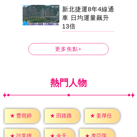
新北捷運8年4線通
車 日均運量飆升
13倍
更多焦點+
熱門人物
★
曹雨婷
★
田路路
★
姜厚任
★
余天
★
許常德
★
李亞萍