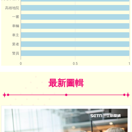
高雄地院
一審
車輛
車主
業者
警員
0
0.5
1
最新圖輯