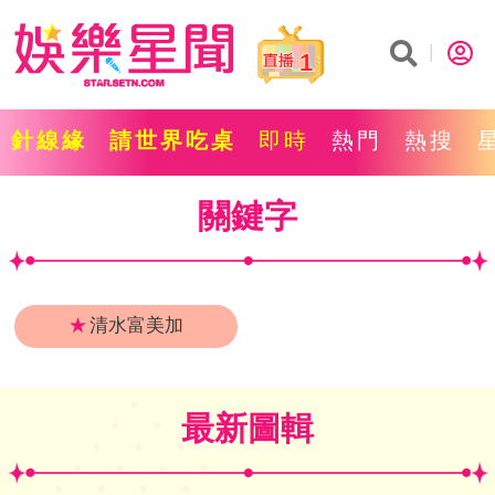
1
針線緣
請世界吃桌
即時
熱門
熱搜
關鍵字
★
清水富美加
最新圖輯