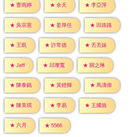
★
余天
★
曹雨婷
★
李亞萍
★
吳宗憲
★
姜厚任
★
田路路
★
王凱
★
許常德
★
丟丟妹
★
Jeff
★
邱瓈寬
★
關之琳
★
陳泰銘
★
黃鐙輝
★
馬清偉
★
李易
★
陳美琪
★
王國旌
★
六月
★
5566