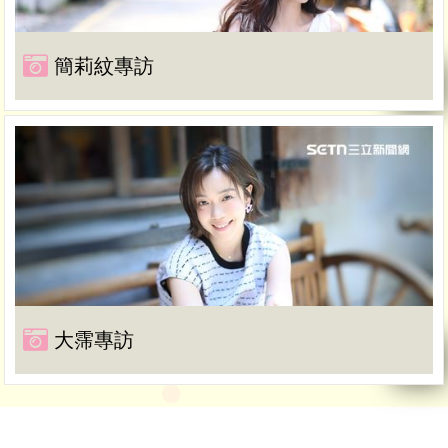
簡莉紋專訪
大霈專訪