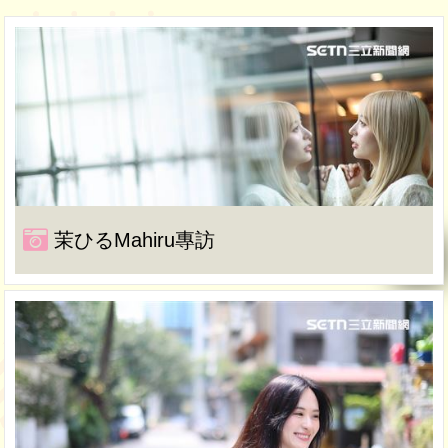
茉ひるMahiru專訪