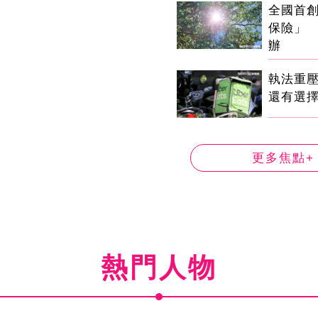
全國首
保險」 
辦
執法重
還有選
更多焦點+
熱門人物