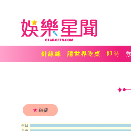
針線緣
請世界吃桌
即時
★
顧婕
生日