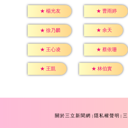
★
楊光友
★
曹雨婷
★
余天
★
徐乃麟
★
王心凌
★
蔡依珊
★
王凱
★
林伯實
關於三立新聞網
隱私權聲明
三