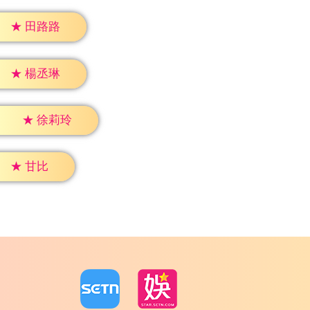
★
田路路
★
楊丞琳
★
徐莉玲
★
甘比