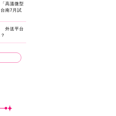
創「高溫微型
台南7月試
壓 外送平台
擇？