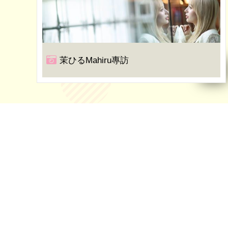
茉ひるMahiru專訪