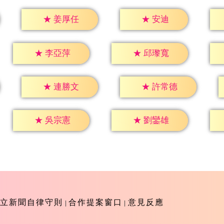
★
安迪
★
姜厚任
★
李亞萍
★
邱瓈寬
★
連勝文
★
許常德
★
吳宗憲
★
劉鑾雄
立新聞自律守則
合作提案窗口
意見反應