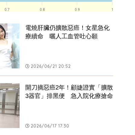
0.7
0.8
0.9
1
電燒肝臟仍擴散惡癌！女星急化
療續命　曬人工血管吐心願
2026/06/21 20:52
開刀摘惡癌2年！顧婕證實「擴散
3器官」排黑便　急入院化療搶命
2026/06/17 17:30