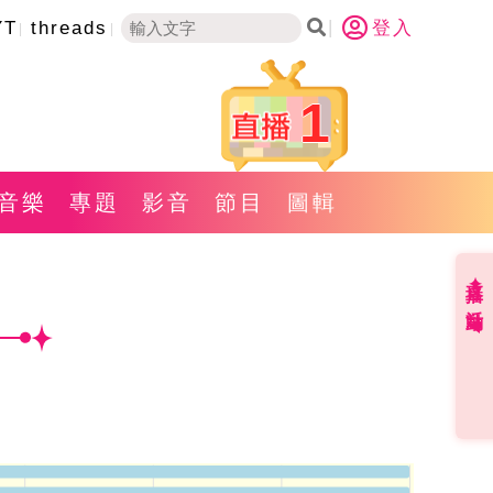
YT
threads
登入
1
音樂
專題
影音
節目
圖輯
直播✦活動