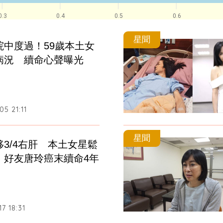
0.3
0.4
0.5
0.6
星聞
院中度過！59歲本土女
病況　續命心聲曝光
5 21:11
星聞
3/4右肝　本土女星鬆
！好友唐玲癌末續命4年
7 18:31