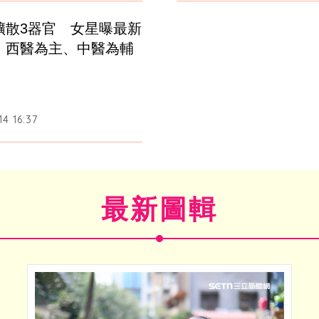
擴散3器官　女星曝最新
：西醫為主、中醫為輔
4 16:37
最新圖輯