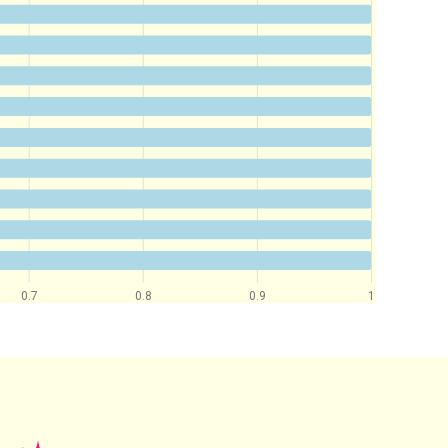
0.7
0.8
0.9
1