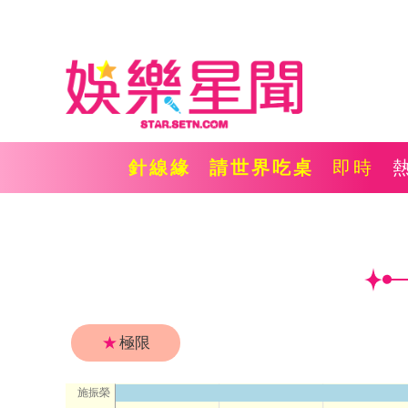
針線緣
請世界吃桌
即時
★
極限
施振榮