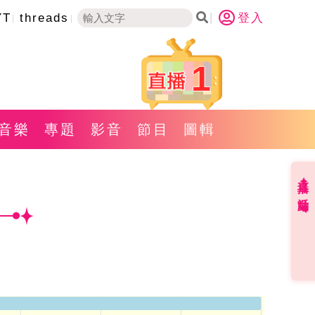
YT
threads
登入
1
音樂
專題
影音
節目
圖輯
直播✦活動