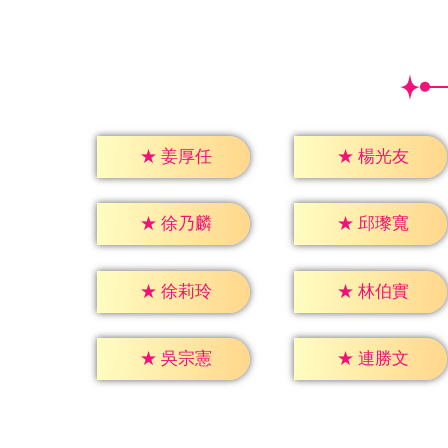
★
姜厚任
★
楊光友
★
徐乃麟
★
邱瓈寬
★
徐莉玲
★
林伯實
★
吳宗憲
★
連勝文