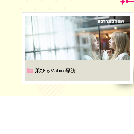
茉ひるMahiru專訪