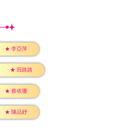
★
李亞萍
★
田路路
★
蔡依珊
★
陳品妤