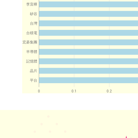
李宜樺
矽谷
台灣
台積電
宏碁集團
半導體
記憶體
晶片
平台
0
0.1
0.2