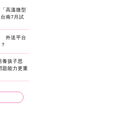
創「高溫微型
台南7月試
壓 外送平台
擇？
!培養孩子思
問題能力更重