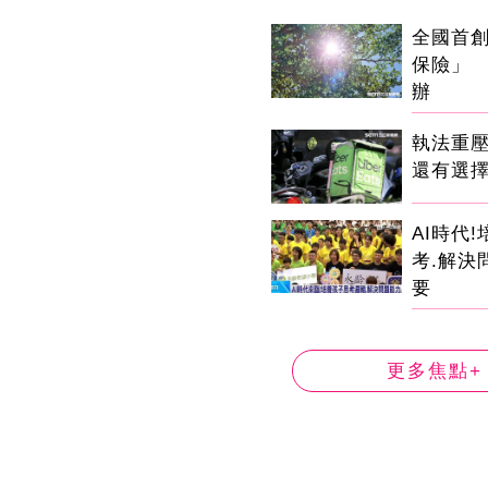
全國首
保險」 
辦
執法重
還有選
AI時代
考.解決
要
更多焦點+