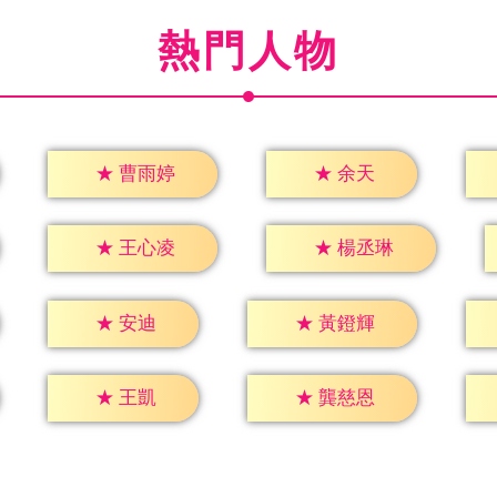
熱門人物
★
余天
★
曹雨婷
★
王心凌
★
楊丞琳
★
安迪
★
黃鐙輝
★
王凱
★
龔慈恩