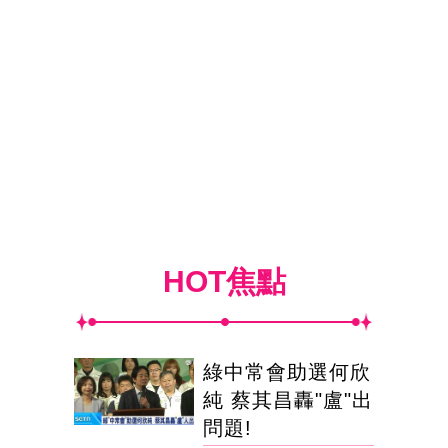
HOT焦點
綠中常會助選何欣
純 蔡其昌轟"盧"出
問題!