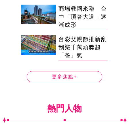
商場戰國來臨 台
中「頂奢大道」逐
漸成形
台彩父親節推新刮
刮樂千萬頭獎超
「爸」氣
更多焦點+
熱門人物