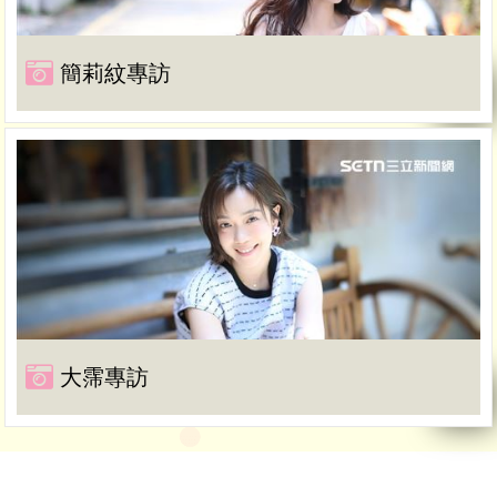
簡莉紋專訪
大霈專訪