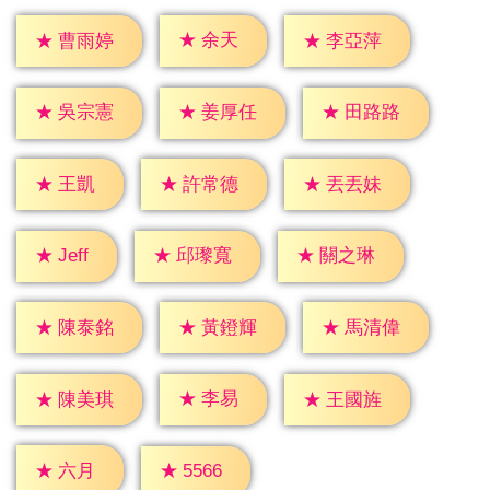
★
余天
★
曹雨婷
★
李亞萍
★
吳宗憲
★
姜厚任
★
田路路
★
王凱
★
許常德
★
丟丟妹
★
Jeff
★
邱瓈寬
★
關之琳
★
陳泰銘
★
黃鐙輝
★
馬清偉
★
李易
★
陳美琪
★
王國旌
★
六月
★
5566