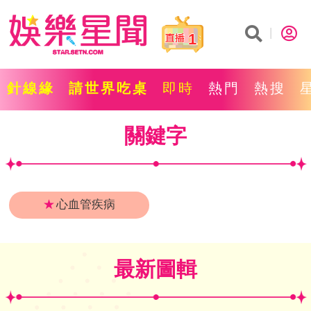
1
針線緣
請世界吃桌
即時
熱門
熱搜
關鍵字
★
心血管疾病
最新圖輯