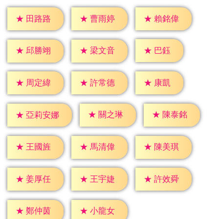
★
田路路
★
曹雨婷
★
賴銘偉
★
巴鈺
★
邱勝翊
★
梁文音
★
康凱
★
周定緯
★
許常德
★
關之琳
★
陳泰銘
★
亞莉安娜
★
王國旌
★
馬清偉
★
陳美琪
★
姜厚任
★
王宇婕
★
許效舜
★
鄭仲茵
★
小龍女