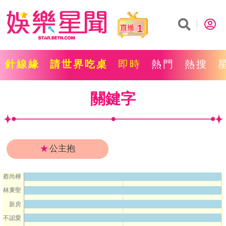
1
針線緣
請世界吃桌
即時
熱門
熱搜
關鍵字
★
公主抱
蔡尚樺
林秉聖
新房
不認愛