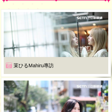
茉ひるMahiru專訪