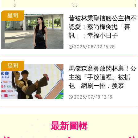
0
0.5
1
星聞
昔被林秉聖摟腰公主抱不
認愛！蔡尚樺突拋「喜
訊」：幸福小日子
2026/08/02 16:28
星聞
馬傑森磨鼻放閃林襄！公
主抱「手放這裡」被抓
包　網刷一排：羨慕
2026/07/18 12:13
最新圖輯