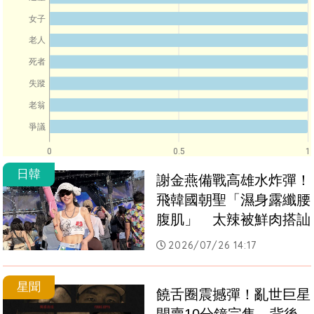
女子
老人
死者
失蹤
老翁
爭議
0
0.5
1
日韓
謝金燕備戰高雄水炸彈！
飛韓國朝聖「濕身露纖腰
腹肌」　太辣被鮮肉搭訕
2026/07/26 14:17
星聞
饒舌圈震撼彈！亂世巨星