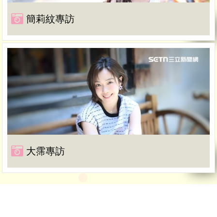
簡莉紋專訪
大霈專訪