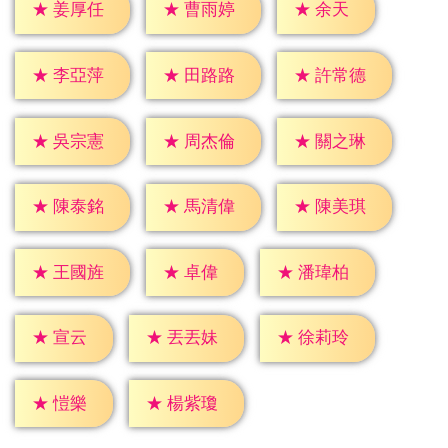
★
余天
★
姜厚任
★
曹雨婷
★
李亞萍
★
田路路
★
許常德
★
吳宗憲
★
周杰倫
★
關之琳
★
陳泰銘
★
馬清偉
★
陳美琪
★
卓偉
★
王國旌
★
潘瑋柏
★
宣云
★
丟丟妹
★
徐莉玲
★
愷樂
★
楊紫瓊