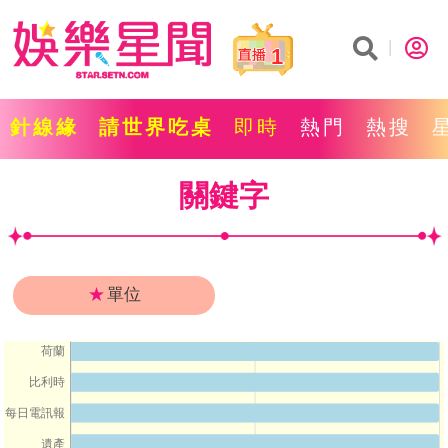
1
針線緣
請世界吃桌
即時
熱門
熱搜
關鍵字
★
單位
荷蘭
比利時
每日電訊報
遺產