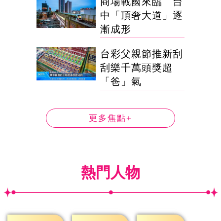
商場戰國來臨 台
中「頂奢大道」逐
漸成形
台彩父親節推新刮
刮樂千萬頭獎超
「爸」氣
更多焦點+
熱門人物