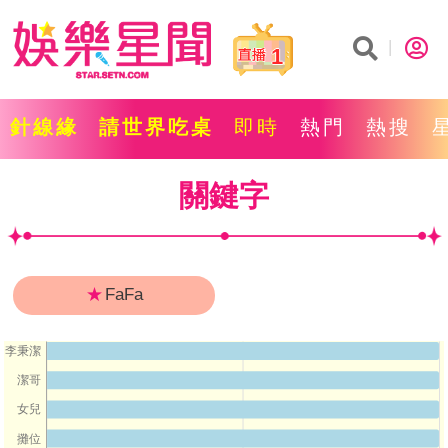
1
針線緣
請世界吃桌
即時
熱門
熱搜
關鍵字
★
FaFa
李秉潔
潔哥
女兒
攤位