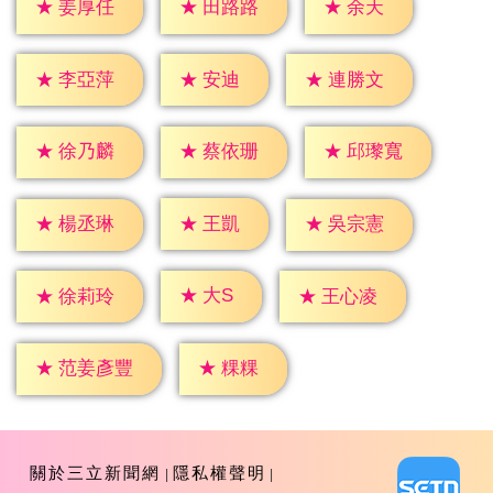
★
余天
★
姜厚任
★
田路路
★
安迪
★
李亞萍
★
連勝文
★
徐乃麟
★
蔡依珊
★
邱瓈寬
★
王凱
★
楊丞琳
★
吳宗憲
★
大S
★
徐莉玲
★
王心凌
★
粿粿
★
范姜彥豐
關於三立新聞網
隱私權聲明