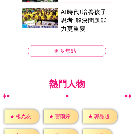
AI時代!培養孩子
思考.解決問題能
力更重要
更多焦點+
熱門人物
★
楊光友
★
曹雨婷
★
郭品超