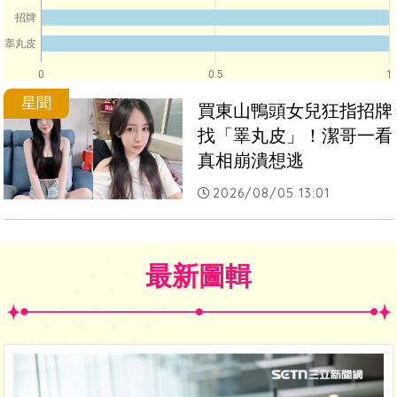
招牌
睾丸皮
0
0.5
1
星聞
買東山鴨頭女兒狂指招牌
找「睪丸皮」！潔哥一看
真相崩潰想逃
2026/08/05 13:01
最新圖輯