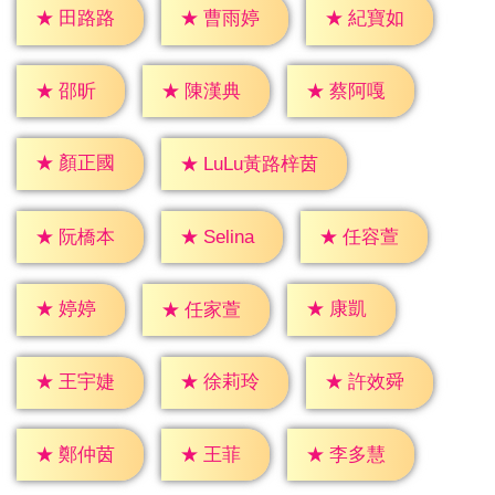
★
田路路
★
曹雨婷
★
紀寶如
★
邵昕
★
陳漢典
★
蔡阿嘎
★
顏正國
★
LuLu黃路梓茵
★
Selina
★
阮橋本
★
任容萱
★
婷婷
★
康凱
★
任家萱
★
王宇婕
★
徐莉玲
★
許效舜
★
王菲
★
鄭仲茵
★
李多慧