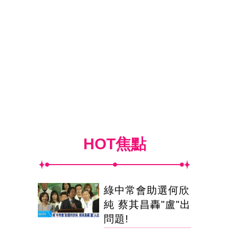
HOT焦點
綠中常會助選何欣
純 蔡其昌轟"盧"出
問題!