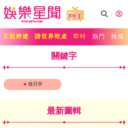
1
王凱猝逝
請世界吃桌
即時
熱門
熱搜
關鍵字
★
撒貝寧
最新圖輯