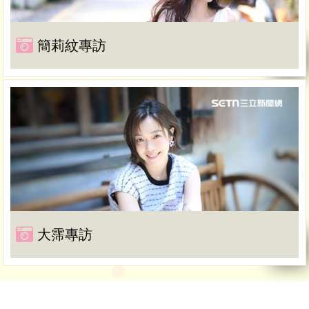
簡莉紋專訪
大霈專訪