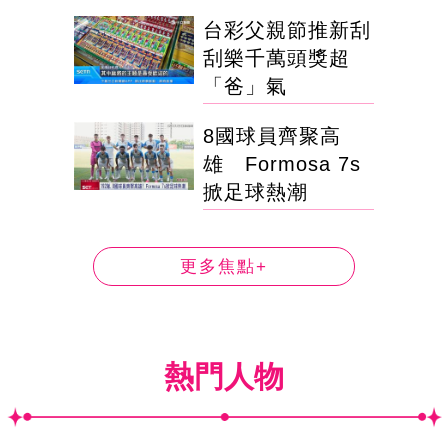
台彩父親節推新刮
刮樂千萬頭獎超
「爸」氣
8國球員齊聚高
雄 Formosa 7s
掀足球熱潮
更多焦點+
熱門人物