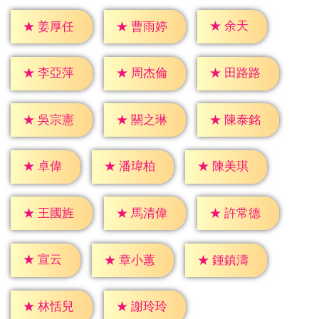
★
余天
★
姜厚任
★
曹雨婷
★
李亞萍
★
周杰倫
★
田路路
★
吳宗憲
★
關之琳
★
陳泰銘
★
卓偉
★
潘瑋柏
★
陳美琪
★
王國旌
★
馬清偉
★
許常德
★
宣云
★
章小蕙
★
鍾鎮濤
★
林恬兒
★
謝玲玲