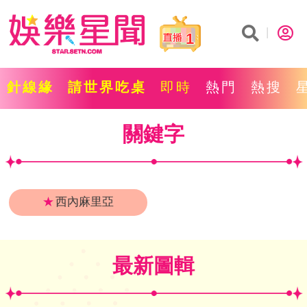
1
針線緣
請世界吃桌
即時
熱門
熱搜
關鍵字
★
西內麻里亞
最新圖輯