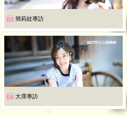
簡莉紋專訪
大霈專訪