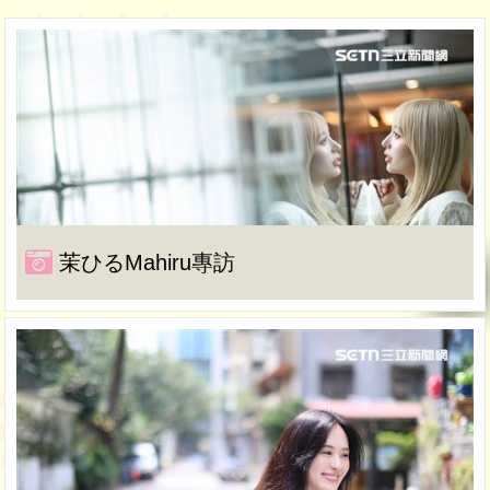
茉ひるMahiru專訪