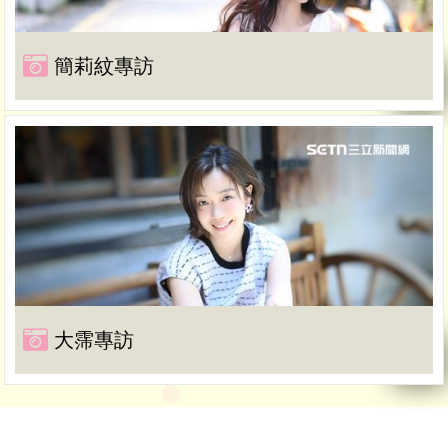
簡莉紋專訪
大霈專訪