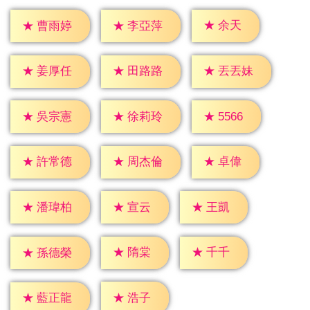
★
余天
★
曹雨婷
★
李亞萍
★
姜厚任
★
田路路
★
丟丟妹
★
5566
★
吳宗憲
★
徐莉玲
★
卓偉
★
許常德
★
周杰倫
★
宣云
★
王凱
★
潘瑋柏
★
隋棠
★
千千
★
孫德榮
★
浩子
★
藍正龍