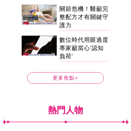
關節危機！醫籲完
整配方才有關鍵守
護力
數位時代用眼過度
專家籲當心'認知
負荷'
更多焦點+
熱門人物