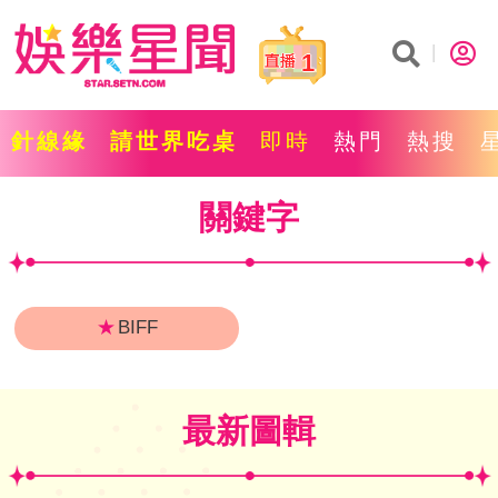
1
針線緣
請世界吃桌
即時
熱門
熱搜
關鍵字
★
BIFF
最新圖輯